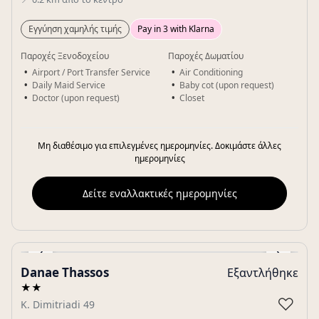
Εγγύηση χαμηλής τιμής
Pay in 3 with Klarna
Παροχές Ξενοδοχείου
Παροχές Δωματίου
Airport / Port Transfer Service
Air Conditioning
Daily Maid Service
Baby cot (upon request)
Doctor (upon request)
Closet
Μη διαθέσιμο για επιλεγμένες ημερομηνίες. Δοκιμάστε άλλες
ημερομηνίες
Δείτε εναλλακτικές ημερομηνίες
‹
›
Danae Thassos
Εξαντλήθηκε
Gallery
★★
♡
K. Dimitriadi 49