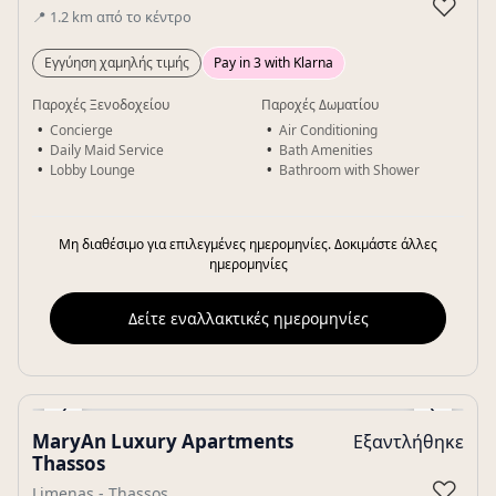
♡
📍
1.2
km
από το κέντρο
Εγγύηση χαμηλής τιμής
Pay in 3 with Klarna
Παροχές Ξενοδοχείου
Παροχές Δωματίου
Concierge
Air Conditioning
Daily Maid Service
Bath Amenities
Lobby Lounge
Bathroom with Shower
Μη διαθέσιμο για επιλεγμένες ημερομηνίες. Δοκιμάστε άλλες
ημερομηνίες
Δείτε εναλλακτικές ημερομηνίες
‹
›
MaryAn Luxury Apartments
Εξαντλήθηκε
Gallery
Thassos
♡
Limenas - Thassos