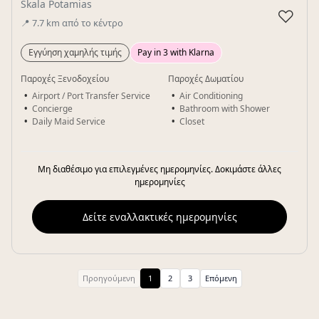
Skala Potamias
♡
📍
7.7
km
από το κέντρο
Εγγύηση χαμηλής τιμής
Pay in 3 with Klarna
Παροχές Ξενοδοχείου
Παροχές Δωματίου
Airport / Port Transfer Service
Air Conditioning
Concierge
Bathroom with Shower
Daily Maid Service
Closet
Μη διαθέσιμο για επιλεγμένες ημερομηνίες. Δοκιμάστε άλλες
ημερομηνίες
Δείτε εναλλακτικές ημερομηνίες
Προηγούμενη
1
2
3
Επόμενη