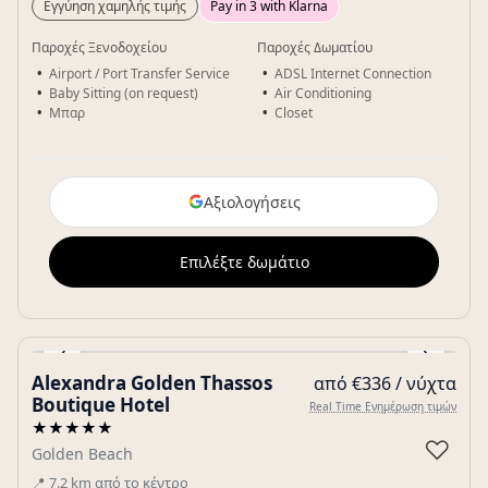
Εγγύηση χαμηλής τιμής
Pay in 3 with Klarna
Παροχές Ξενοδοχείου
Παροχές Δωματίου
Airport / Port Transfer Service
ADSL Internet Connection
Baby Sitting (on request)
Air Conditioning
Μπαρ
Closet
Αξιολογήσεις
Επιλέξτε δωμάτιο
‹
›
Alexandra Golden Thassos
από €336 / νύχτα
Gallery
Boutique Hotel
Real Time Ενημέρωση τιμών
★★★★★
♡
Golden Beach
📍
7.2
km
από το κέντρο