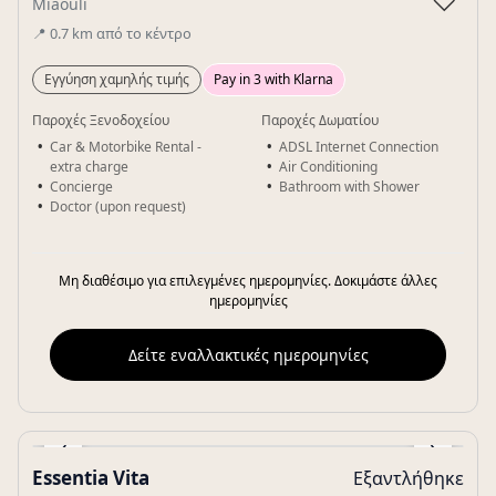
♡
Miaouli
📍
0.7
km
από το κέντρο
Εγγύηση χαμηλής τιμής
Pay in 3 with Klarna
Παροχές Ξενοδοχείου
Παροχές Δωματίου
Car & Motorbike Rental -
ADSL Internet Connection
extra charge
Air Conditioning
Concierge
Bathroom with Shower
Doctor (upon request)
Μη διαθέσιμο για επιλεγμένες ημερομηνίες. Δοκιμάστε άλλες
ημερομηνίες
Δείτε εναλλακτικές ημερομηνίες
‹
›
Essentia Vita
Εξαντλήθηκε
Gallery