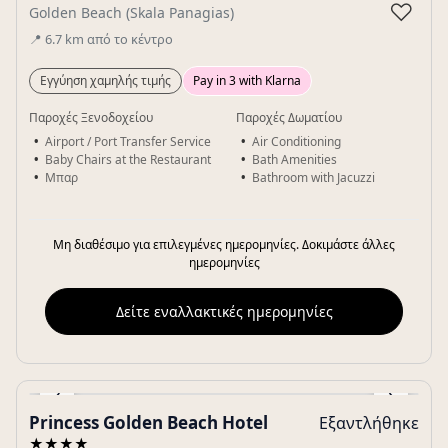
♡
Golden Beach (Skala Panagias)
📍
6.7
km
από το κέντρο
Εγγύηση χαμηλής τιμής
Pay in 3 with Klarna
Παροχές Ξενοδοχείου
Παροχές Δωματίου
Airport / Port Transfer Service
Air Conditioning
Baby Chairs at the Restaurant
Bath Amenities
Μπαρ
Bathroom with Jacuzzi
Μη διαθέσιμο για επιλεγμένες ημερομηνίες. Δοκιμάστε άλλες
ημερομηνίες
Δείτε εναλλακτικές ημερομηνίες
‹
›
Princess Golden Beach Hotel
Εξαντλήθηκε
Gallery
★★★★