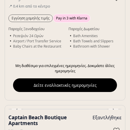
📍
0.4
km
από το κέντρο
Εγγύηση χαμηλής τιμής
Pay in 3 with Klarna
Παροχές Ξενοδοχείου
Παροχές Δωματίου
Ρεσεψιόν 24 Ωρών
Bath Amenities
Airport / Port Transfer Service
Bath Towels and Slippers
Baby Chairs at the Restaurant
Bathroom with Shower
Μη διαθέσιμο για επιλεγμένες ημερομηνίες. Δοκιμάστε άλλες
ημερομηνίες
Δείτε εναλλακτικές ημερομηνίες
‹
›
Captain Beach Boutique
Εξαντλήθηκε
Gallery
Apartments