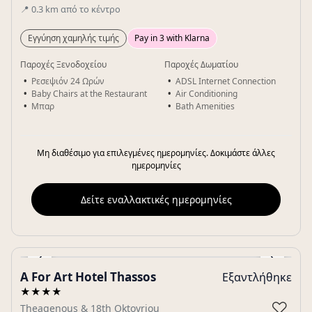
📍
0.3
km
από το κέντρο
Εγγύηση χαμηλής τιμής
Pay in 3 with Klarna
Παροχές Ξενοδοχείου
Παροχές Δωματίου
Ρεσεψιόν 24 Ωρών
ADSL Internet Connection
Baby Chairs at the Restaurant
Air Conditioning
Μπαρ
Bath Amenities
Μη διαθέσιμο για επιλεγμένες ημερομηνίες. Δοκιμάστε άλλες
ημερομηνίες
Δείτε εναλλακτικές ημερομηνίες
‹
›
A For Art Hotel Thassos
Εξαντλήθηκε
Gallery
★★★★
♡
Theagenous & 18th Oktovriou