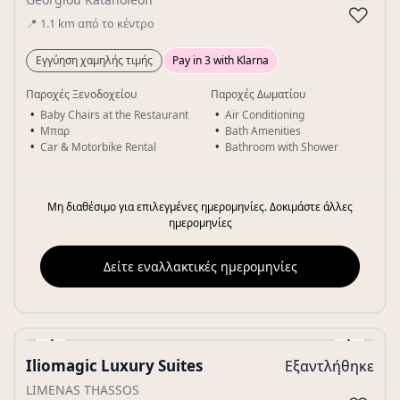
♡
📍
1.1
km
από το κέντρο
Εγγύηση χαμηλής τιμής
Pay in 3 with Klarna
Παροχές Ξενοδοχείου
Παροχές Δωματίου
Baby Chairs at the Restaurant
Air Conditioning
Μπαρ
Bath Amenities
Car & Motorbike Rental
Bathroom with Shower
Μη διαθέσιμο για επιλεγμένες ημερομηνίες. Δοκιμάστε άλλες
ημερομηνίες
Δείτε εναλλακτικές ημερομηνίες
‹
›
Iliomagic Luxury Suites
Εξαντλήθηκε
Gallery
LIMENAS THASSOS