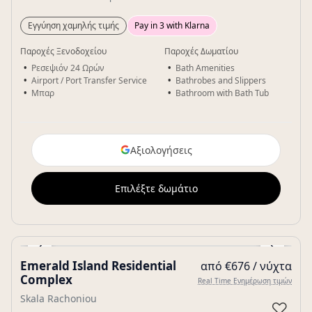
Εγγύηση χαμηλής τιμής
Pay in 3 with Klarna
Παροχές Ξενοδοχείου
Παροχές Δωματίου
Ρεσεψιόν 24 Ωρών
Bath Amenities
Airport / Port Transfer Service
Bathrobes and Slippers
Μπαρ
Bathroom with Bath Tub
Αξιολογήσεις
Επιλέξτε δωμάτιο
‹
›
Emerald Island Residential
από €676 / νύχτα
Gallery
Complex
Real Time Ενημέρωση τιμών
Skala Rachoniou
♡