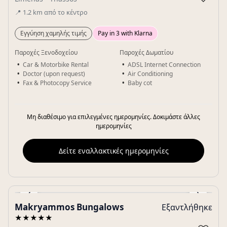
📍
1.2
km
από το κέντρο
Εγγύηση χαμηλής τιμής
Pay in 3 with Klarna
Παροχές Ξενοδοχείου
Παροχές Δωματίου
Car & Motorbike Rental
ADSL Internet Connection
Doctor (upon request)
Air Conditioning
Fax & Photocopy Service
Baby cot
Μη διαθέσιμο για επιλεγμένες ημερομηνίες. Δοκιμάστε άλλες
ημερομηνίες
Δείτε εναλλακτικές ημερομηνίες
‹
›
Makryammos Bungalows
Εξαντλήθηκε
Gallery
★★★★★