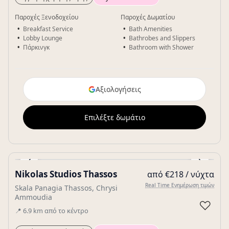
Παροχές Ξενοδοχείου
Παροχές Δωματίου
Breakfast Service
Bath Amenities
Lobby Lounge
Bathrobes and Slippers
Πάρκινγκ
Bathroom with Shower
Αξιολογήσεις
Επιλέξτε δωμάτιο
‹
›
Nikolas Studios Thassos
από €218 / νύχτα
Gallery
Real Time Ενημέρωση τιμών
Skala Panagia Thassos, Chrysi
Ammoudia
♡
📍
6.9
km
από το κέντρο