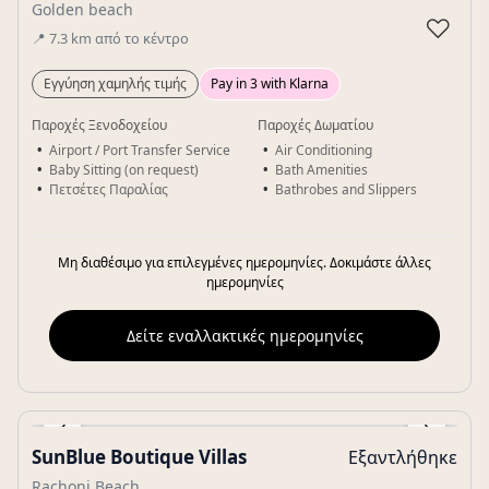
Golden beach
♡
📍
7.3
km
από το κέντρο
Εγγύηση χαμηλής τιμής
Pay in 3 with Klarna
Παροχές Ξενοδοχείου
Παροχές Δωματίου
Airport / Port Transfer Service
Air Conditioning
Baby Sitting (on request)
Bath Amenities
Πετσέτες Παραλίας
Bathrobes and Slippers
Μη διαθέσιμο για επιλεγμένες ημερομηνίες. Δοκιμάστε άλλες
ημερομηνίες
Δείτε εναλλακτικές ημερομηνίες
‹
›
SunBlue Boutique Villas
Εξαντλήθηκε
Gallery
Rachoni Beach