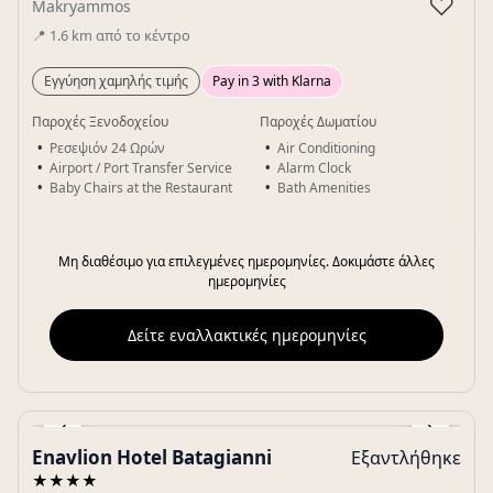
♡
Makryammos
📍
1.6
km
από το κέντρο
Εγγύηση χαμηλής τιμής
Pay in 3 with Klarna
Παροχές Ξενοδοχείου
Παροχές Δωματίου
Ρεσεψιόν 24 Ωρών
Air Conditioning
Airport / Port Transfer Service
Alarm Clock
Baby Chairs at the Restaurant
Bath Amenities
Μη διαθέσιμο για επιλεγμένες ημερομηνίες. Δοκιμάστε άλλες
ημερομηνίες
Δείτε εναλλακτικές ημερομηνίες
‹
›
Enavlion Hotel Batagianni
Εξαντλήθηκε
Gallery
★★★★