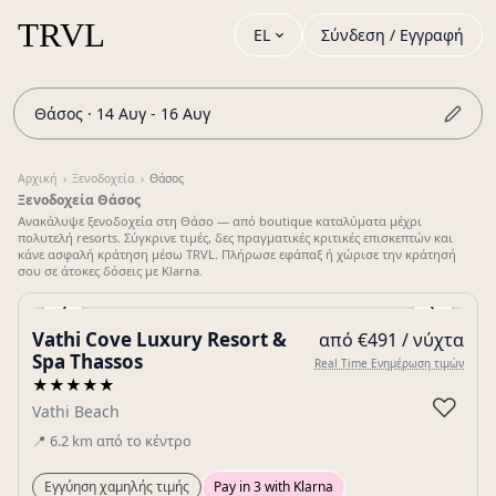
EL
Σύνδεση / Εγγραφή
Θάσος · 14 Αυγ - 16 Αυγ
Αρχική
›
Ξενοδοχεία
›
Θάσος
Ξενοδοχεία Θάσος
Ανακάλυψε ξενοδοχεία στη Θάσο — από boutique καταλύματα μέχρι
πολυτελή resorts. Σύγκρινε τιμές, δες πραγματικές κριτικές επισκεπτών και
κάνε ασφαλή κράτηση μέσω TRVL. Πλήρωσε εφάπαξ ή χώρισε την κράτησή
σου σε άτοκες δόσεις με Klarna.
‹
›
Vathi Cove Luxury Resort &
από €491 / νύχτα
Gallery
Spa Thassos
Real Time Ενημέρωση τιμών
★★★★★
♡
Vathi Beach
📍
6.2
km
από το κέντρο
Εγγύηση χαμηλής τιμής
Pay in 3 with Klarna