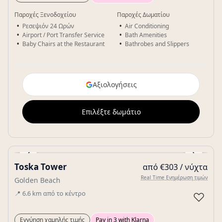
Παροχές Ξενοδοχείου
Παροχές Δωματίου
Ρεσεψιόν 24 Ωρών
Air Conditioning
Airport / Port Transfer Service
Bath Amenities
Baby Chairs at the Restaurant
Bathrobes and Slippers
Αξιολογήσεις
Επιλέξτε δωμάτιο
‹
›
Toska Tower
από €303 / νύχτα
Gallery
Real Time Ενημέρωση τιμών
Golden Beach
📍
6.6
km
από το κέντρο
♡
Εγγύηση χαμηλής τιμής
Pay in 3 with Klarna