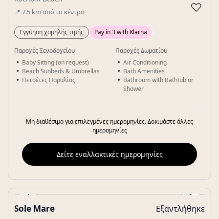
♡
📍
7.5
km
από το κέντρο
Εγγύηση χαμηλής τιμής
Pay in 3 with Klarna
Παροχές Ξενοδοχείου
Παροχές Δωματίου
Baby Sitting (on request)
Air Conditioning
Beach Sunbeds & Umbrellas
Bath Amenities
Πετσέτες Παραλίας
Bathroom with Bathtub or
Shower
Μη διαθέσιμο για επιλεγμένες ημερομηνίες. Δοκιμάστε άλλες
ημερομηνίες
Δείτε εναλλακτικές ημερομηνίες
‹
›
Sole Mare
Εξαντλήθηκε
Gallery