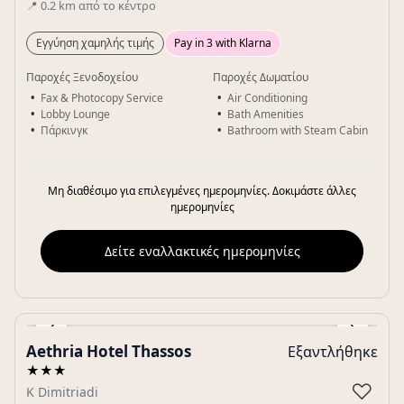
📍
0.2
km
από το κέντρο
Εγγύηση χαμηλής τιμής
Pay in 3 with Klarna
Παροχές Ξενοδοχείου
Παροχές Δωματίου
Fax & Photocopy Service
Air Conditioning
Lobby Lounge
Bath Amenities
Πάρκινγκ
Bathroom with Steam Cabin
Μη διαθέσιμο για επιλεγμένες ημερομηνίες. Δοκιμάστε άλλες
ημερομηνίες
Δείτε εναλλακτικές ημερομηνίες
‹
›
Aethria Hotel Thassos
Εξαντλήθηκε
Gallery
★★★
♡
K Dimitriadi