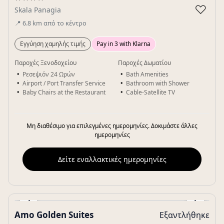
♡
Skala Panagia
📍
6.8
km
από το κέντρο
Εγγύηση χαμηλής τιμής
Pay in 3 with Klarna
Παροχές Ξενοδοχείου
Παροχές Δωματίου
Ρεσεψιόν 24 Ωρών
Bath Amenities
Airport / Port Transfer Service
Bathroom with Shower
Baby Chairs at the Restaurant
Cable-Satellite TV
Μη διαθέσιμο για επιλεγμένες ημερομηνίες. Δοκιμάστε άλλες
ημερομηνίες
Δείτε εναλλακτικές ημερομηνίες
‹
›
Amo Golden Suites
Εξαντλήθηκε
Gallery