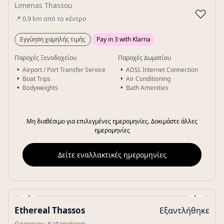
Limenas Thassou
♡
📍
0.9
km
από το κέντρο
Εγγύηση χαμηλής τιμής
Pay in 3 with Klarna
Παροχές Ξενοδοχείου
Παροχές Δωματίου
Airport / Port Transfer Service
ADSL Internet Connection
Boat Trips
Air Conditioning
Bodyweights
Bath Amenities
Μη διαθέσιμο για επιλεγμένες ημερομηνίες. Δοκιμάστε άλλες
ημερομηνίες
Δείτε εναλλακτικές ημερομηνίες
‹
›
Ethereal Thassos
Εξαντλήθηκε
Gallery
Georgiou Katanoleon