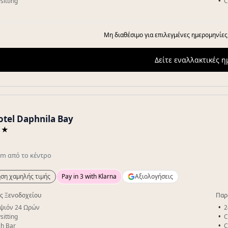
sitting
C
Μη διαθέσιμο για επιλεγμένες ημερομηνίες
Δείτε εναλλακτικές 
otel Daphnila Bay
★★
a
km
από το κέντρο
ση χαμηλής τιμής
Pay in 3 with Klarna
Αξιολογήσεις
ς Ξενοδοχείου
Παρ
ψιόν 24 Ωρών
2
sitting
C
h Bar
C