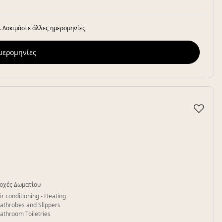
. Δοκιμάστε άλλες ημερομηνίες
ημερομηνίες
♡
οχές Δωματίου
ir conditioning - Heating
athrobes and Slippers
athroom Toiletries