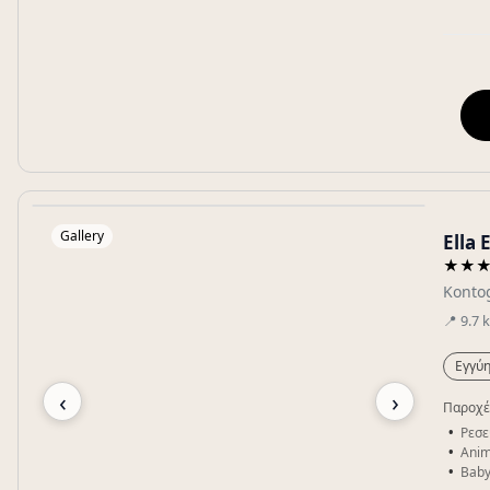
Gallery
Ella 
★★
Kontog
📍
9.7
Εγγύη
‹
›
Παροχέ
Ρεσε
Anim
Baby