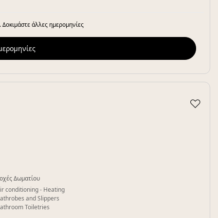
. Δοκιμάστε άλλες ημερομηνίες
ημερομηνίες
♡
οχές Δωματίου
ir conditioning - Heating
athrobes and Slippers
athroom Toiletries