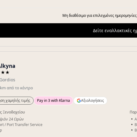
Μη διαθέσιμο για επιλεγμένες ημερομηνίες
Δείτε εναλλακτικές 
Alkyna
★★★
Gordios
km
από το κέντρο
ση χαμηλής τιμής
Pay in 3 with Klarna
Αξιολογήσεις
ς Ξενοδοχείου
Παρ
ψιόν 24 Ωρών
A
rt / Port Transfer Service
B
ρ
B