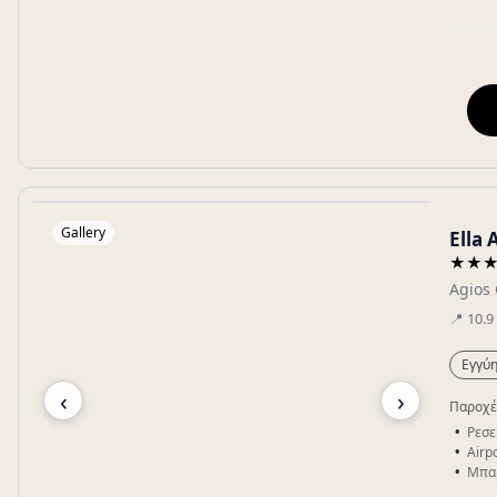
Gallery
Ella 
★★
Agios 
📍
10.9
Εγγύη
‹
›
Παροχέ
Ρεσε
Airpo
Μπα