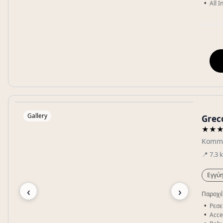
All 
Gallery
Grec
★★
Komm
📍
7.3
Εγγύη
‹
›
Παροχέ
Ρεσε
Acce