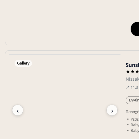
Gallery
Suns
★★
Nissak
📍
11.3
Εγγύη
‹
›
Παροχέ
Ρεσε
Baby
Baby