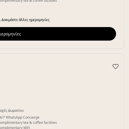
omplimentary tea & coffee facilities
. Δοκιμάστε άλλες ημερομηνίες
ημερομηνίες
♡
οχές Δωματίου
4/7 WhatsApp Concierge
omplimentary tea & coffee facilities
omplimentary WiFi