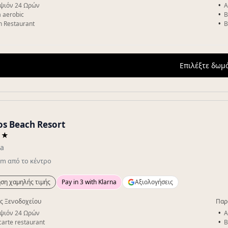
ψιόν 24 Ωρών
A
 aerobic
B
n Restaurant
B
Επιλέξτε δωμ
os Beach Resort
★★
a
km
από το κέντρο
ση χαμηλής τιμής
Pay in 3 with Klarna
Αξιολογήσεις
ς Ξενοδοχείου
Παρ
ψιόν 24 Ωρών
A
 carte restaurant
B