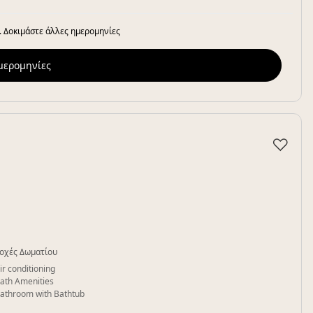
. Δοκιμάστε άλλες ημερομηνίες
ημερομηνίες
♡
οχές Δωματίου
ir conditioning
ath Amenities
athroom with Bathtub