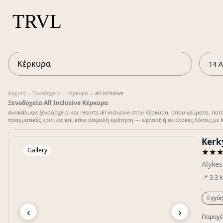
14 Α
Αρχική
›
Ξενοδοχεία
›
Κέρκυρα
›
all inclusive
Ξενοδοχεία All Inclusive Κέρκυρα
Ανακάλυψε ξενοδοχεία και resorts all inclusive στην Κέρκυρα, όπου γεύματα, ποτ
πραγματικές κριτικές και κάνε ασφαλή κράτηση — εφάπαξ ή σε άτοκες δόσεις με K
Kerky
Gallery
★★
Alyke
📍
3.3
Εγγύη
‹
›
Παροχέ