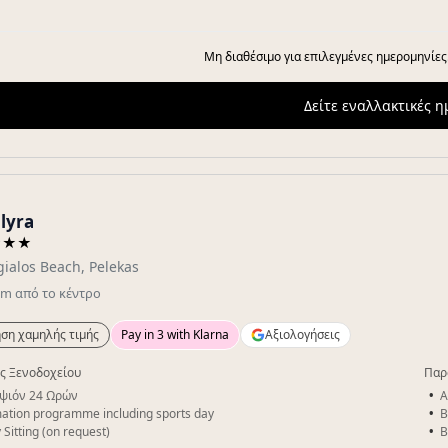
Μη διαθέσιμο για επιλεγμένες ημερομηνίες
Δείτε εναλλακτικές 
Elyra
★★★
ialos Beach, Pelekas
km
από το κέντρο
ση χαμηλής τιμής
Pay in 3 with Klarna
Αξιολογήσεις
ς Ξενοδοχείου
Παρ
ψιόν 24 Ωρών
A
ation programme including sports day
B
 Sitting (on request)
B