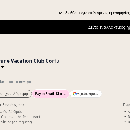
Μη διαθέσιμο για επιλεγμένες ημερομηνίες
Δείτε εναλλακτικές 
hine Vacation Club Corfu
★★
i
km
από το κέντρο
ση χαμηλής τιμής
Pay in 3 with Klarna
Αξιολογήσεις
ς Ξενοδοχείου
Παρ
ψιόν 24 Ωρών
A
 Chairs at the Restaurant
B
 Sitting (on request)
B