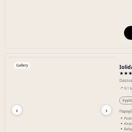
Gallery
Iolid
★★
Dassi
📍
9.1
Εγγύη
‹
›
Παροχέ
Ρεσε
Airpo
Baby