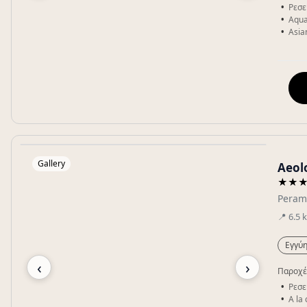
Ρεσε
Aqua
Asia
Gallery
Aeol
★★
Peram
📍
6.5
Εγγύη
‹
›
Παροχέ
Ρεσε
A la