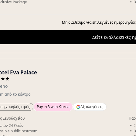
Inclusive Package
B
Μη διαθέσιμο για επιλεγμένες ημερομηνίες
Δείτε εναλλακτικές 
otel Eva Palace
★★★
eno
km
από το κέντρο
ση χαμηλής τιμής
Pay in 3 with Klarna
Αξιολογήσεις
ς Ξενοδοχείου
Παρ
ψιόν 24 Ωρών
2
ssible public restroom
B