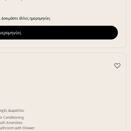
. Δοκιμάστε άλλες ημερομηνίες
ημερομηνίες
♡
οχές Δωματίου
ir Conditioning
ath Amenities
athroom with Shower