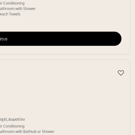
ir Conditioning
athroom with Shower
each Towels
άτιο
♡
οχές Δωματίου
ir Conditioning
athroom with Bathtub or Shower