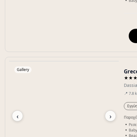
Baby
Gallery
Grec
★★
Dassi
📍
7.8
Εγγύη
‹
›
Παροχέ
Ρεσε
Baby
Beac