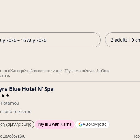
2 adults · 0 c
υγ 2026 – 16 Αυγ 2026
ά και άλλα περιλαμβάνονται στην τιμή. Σύγκρινε επιλογές, διάβασε
larna.
ra Blue Hotel N’ Spa
★★★
s Potamou
km
από το κέντρο
ση χαμηλής τιμής
Pay in 3 with Klarna
Αξιολογήσεις
ς Ξενοδοχείου
Παρ