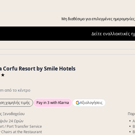
Μη διαθέσιμο για επιλεγμένες ημερομηνίες
Δείτε εναλλακτικές 
a Corfu Resort by Smile Hotels
★★
a
km
από το κέντρο
ση χαμηλής τιμής
Pay in 3 with Klarna
Αξιολογήσεις
ς Ξενοδοχείου
Παρ
ψιόν 24 Ωρών
A
rt / Port Transfer Service
B
 Chairs at the Restaurant
B