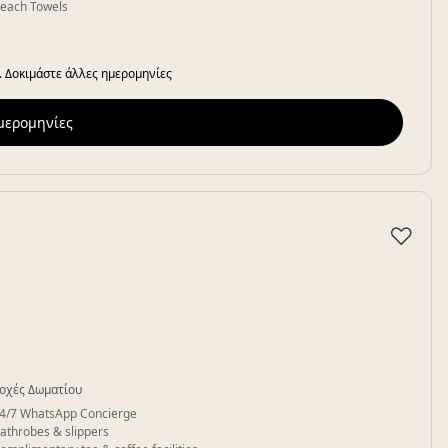
each Towels
. Δοκιμάστε άλλες ημερομηνίες
ημερομηνίες
♡
οχές Δωματίου
4/7 WhatsApp Concierge
athrobes & slippers