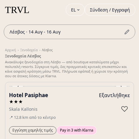
EL
Σύνδεση / Εγγραφή
Λέσβος · 14 Αυγ - 16 Αυγ
Αρχική
›
Ξενοδοχεία
›
Λέσβος
Ξενοδοχεία Λέσβος
Ανακάλυψε ξενοδοχεία στη Λέσβο — από boutique καταλύματα μέχρι
πολυτελή resorts. Σύγκρινε τιμές, δες πραγματικές κριτικές επισκεπτών και
κάνε ασφαλή κράτηση μέσω TRVL. Πλήρωσε εφάπαξ ή χώρισε την κράτησή
σου σε άτοκες δόσεις με Klarna.
‹
›
Hotel Pasiphae
Εξαντλήθηκε
Gallery
★★★
♡
Skala Kallonis
📍
12.8
km
από το κέντρο
Εγγύηση χαμηλής τιμής
Pay in 3 with Klarna