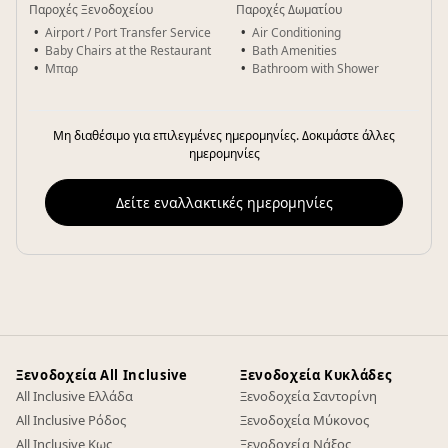
Παροχές Ξενοδοχείου
Παροχές Δωματίου
Airport / Port Transfer Service
Air Conditioning
Baby Chairs at the Restaurant
Bath Amenities
Μπαρ
Bathroom with Shower
Μη διαθέσιμο για επιλεγμένες ημερομηνίες. Δοκιμάστε άλλες
ημερομηνίες
Δείτε εναλλακτικές ημερομηνίες
Ξενοδοχεία All Inclusive
Ξενοδοχεία Κυκλάδες
All Inclusive Ελλάδα
Ξενοδοχεία Σαντορίνη
All Inclusive Ρόδος
Ξενοδοχεία Μύκονος
All Inclusive Κως
Ξενοδοχεία Νάξος