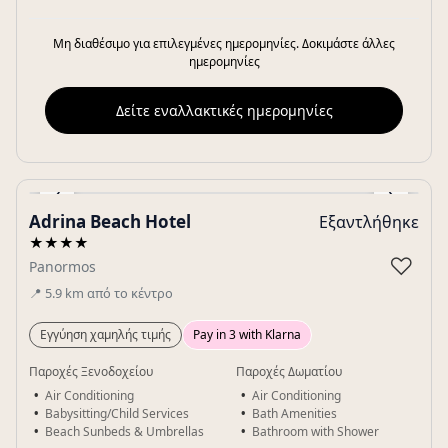
Μη διαθέσιμο για επιλεγμένες ημερομηνίες. Δοκιμάστε άλλες
ημερομηνίες
Δείτε εναλλακτικές ημερομηνίες
‹
›
Adrina Beach Hotel
Εξαντλήθηκε
Gallery
★★★★
♡
Panormos
📍
5.9
km
από το κέντρο
Εγγύηση χαμηλής τιμής
Pay in 3 with Klarna
Παροχές Ξενοδοχείου
Παροχές Δωματίου
Air Conditioning
Air Conditioning
Babysitting/Child Services
Bath Amenities
Beach Sunbeds & Umbrellas
Bathroom with Shower