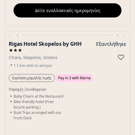
Δείτε εναλλακτικές ημερομηνίες
‹
›
Rigas Hotel Skopelos by GHH
Εξαντλήθηκε
Gallery
★★★
♡
Chora, Skopelos, Greece
📍
1.1
km
από το κέντρο
Εγγύηση χαμηλής τιμής
Pay in 3 with Klarna
Παροχές Ξενοδοχείου
Baby Chairs at the Restaurant
Bike-friendly hotel (Free
bicycle parking )
Boat Trips arranged with our
Front Desk