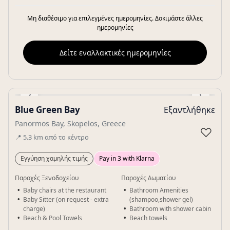
Μη διαθέσιμο για επιλεγμένες ημερομηνίες. Δοκιμάστε άλλες
ημερομηνίες
Δείτε εναλλακτικές ημερομηνίες
‹
›
Blue Green Bay
Εξαντλήθηκε
Gallery
Panormos Bay, Skopelos, Greece
♡
📍
5.3
km
από το κέντρο
Εγγύηση χαμηλής τιμής
Pay in 3 with Klarna
Παροχές Ξενοδοχείου
Παροχές Δωματίου
Baby chairs at the restaurant
Bathroom Amenities
Baby Sitter (on request - extra
(shampoo,shower gel)
charge)
Bathroom with shower cabin
Beach & Pool Towels
Beach towels