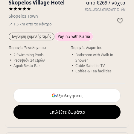
Skopelos Village Hotel
από €269 / νύχτα
Gallery
★★★★★
Real Time Ενημέρωση τιμών
Skopelos Town
♡
📍
1.5
km
από το κέντρο
Εγγύηση χαμηλής τιμής
Pay in 3 with Klarna
Παροχές Ξενοδοχείου
Παροχές Δωματίου
2 Swimming Pools
Bathroom with Walk-in
Ρεσεψιόν 24 Ωρών
Shower
Agioli Resto-Bar
Cable-Satellite TV
Coffee & Tea facilities
Αξιολογήσεις
Επιλέξτε δωμάτιο