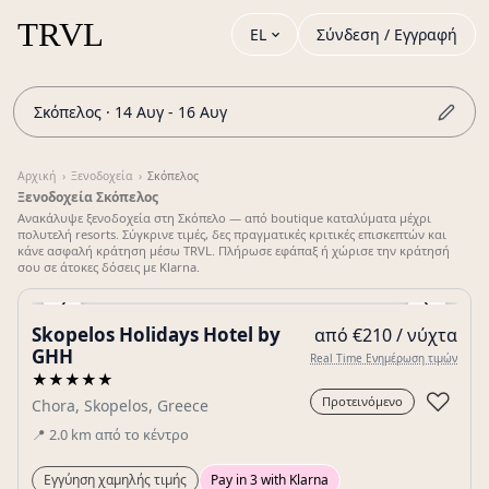
EL
Σύνδεση / Εγγραφή
Σκόπελος · 14 Αυγ - 16 Αυγ
Αρχική
›
Ξενοδοχεία
›
Σκόπελος
Ξενοδοχεία Σκόπελος
Ανακάλυψε ξενοδοχεία στη Σκόπελο — από boutique καταλύματα μέχρι
πολυτελή resorts. Σύγκρινε τιμές, δες πραγματικές κριτικές επισκεπτών και
κάνε ασφαλή κράτηση μέσω TRVL. Πλήρωσε εφάπαξ ή χώρισε την κράτησή
σου σε άτοκες δόσεις με Klarna.
‹
›
Skopelos Holidays Hotel by
από €210 / νύχτα
Gallery
GHH
Real Time Ενημέρωση τιμών
★★★★★
♡
Προτεινόμενο
Chora, Skopelos, Greece
📍
2.0
km
από το κέντρο
Εγγύηση χαμηλής τιμής
Pay in 3 with Klarna