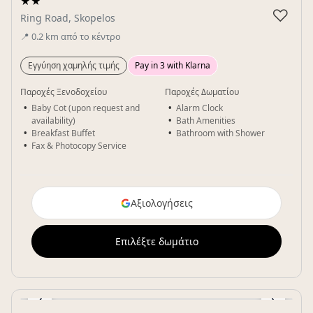
★★
♡
Ring Road, Skopelos
📍
0.2
km
από το κέντρο
Εγγύηση χαμηλής τιμής
Pay in 3 with Klarna
Παροχές Ξενοδοχείου
Παροχές Δωματίου
Baby Cot (upon request and
Alarm Clock
availability)
Bath Amenities
Breakfast Buffet
Bathroom with Shower
Fax & Photocopy Service
Αξιολογήσεις
Επιλέξτε δωμάτιο
‹
›