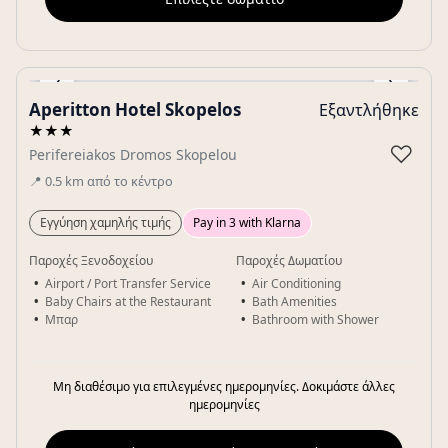
‹
›
Aperitton Hotel Skopelos
Εξαντλήθηκε
Gallery
★★★
♡
Perifereiakos Dromos Skopelou
📍
0.5
km
από το κέντρο
Εγγύηση χαμηλής τιμής
Pay in 3 with Klarna
Παροχές Ξενοδοχείου
Παροχές Δωματίου
Airport / Port Transfer Service
Air Conditioning
Baby Chairs at the Restaurant
Bath Amenities
Μπαρ
Bathroom with Shower
Μη διαθέσιμο για επιλεγμένες ημερομηνίες. Δοκιμάστε άλλες
ημερομηνίες