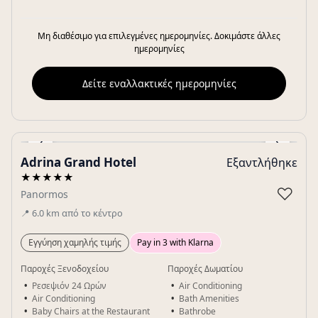
Μη διαθέσιμο για επιλεγμένες ημερομηνίες. Δοκιμάστε άλλες
ημερομηνίες
Δείτε εναλλακτικές ημερομηνίες
‹
›
Adrina Grand Hotel
Εξαντλήθηκε
Gallery
★★★★★
♡
Panormos
📍
6.0
km
από το κέντρο
Εγγύηση χαμηλής τιμής
Pay in 3 with Klarna
Παροχές Ξενοδοχείου
Παροχές Δωματίου
Ρεσεψιόν 24 Ωρών
Air Conditioning
Air Conditioning
Bath Amenities
Baby Chairs at the Restaurant
Bathrobe