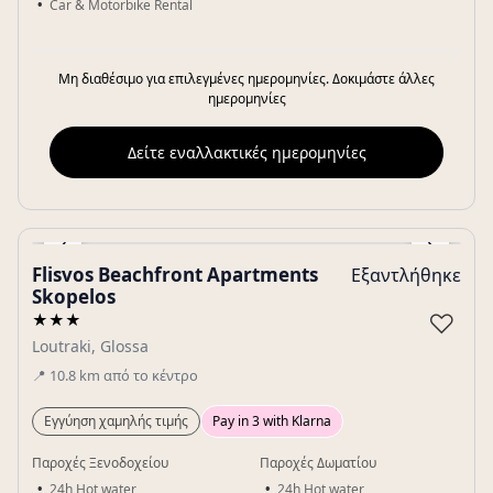
Car & Motorbike Rental
Μη διαθέσιμο για επιλεγμένες ημερομηνίες. Δοκιμάστε άλλες
ημερομηνίες
Δείτε εναλλακτικές ημερομηνίες
‹
›
Flisvos Beachfront Apartments
Εξαντλήθηκε
Gallery
Skopelos
♡
★★★
Loutraki, Glossa
📍
10.8
km
από το κέντρο
Εγγύηση χαμηλής τιμής
Pay in 3 with Klarna
Παροχές Ξενοδοχείου
Παροχές Δωματίου
24h Hot water
24h Hot water