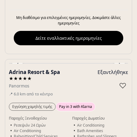
Μη διαθέσιμο για επιλεγμένες ημερομηνίες. Δοκιμάστε άλλες
ημερομηνίες
Δείτε εναλλακτικές ημερομηνίες
‹
›
Adrina Resort & Spa
Εξαντλήθηκε
Gallery
★★★★★
♡
Panormos
📍
6.0
km
από το κέντρο
Εγγύηση χαμηλής τιμής
Pay in 3 with Klarna
Παροχές Ξενοδοχείου
Παροχές Δωματίου
Ρεσεψιόν 24 Ωρών
Air Conditioning
Air Conditioning
Bath Amenities
Babysitting/Child Services
Bathrobes and Slippers