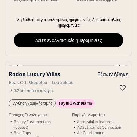
Μη διαθέσιμο για επιλεγμένες ημερομηνίες. Δοκιμάστε άλλες
ημερομηνίες
Δείτε εναλλακτικές ημερομηνίες
‹
›
Rodon Luxury Villas
Εξαντλήθηκε
Gallery
Epar. Od. Skopelou – Loutrakiou
♡
📍
9.7
km
από το κέντρο
Εγγύηση χαμηλής τιμής
Pay in 3 with Klarna
Παροχές Ξενοδοχείου
Παροχές Δωματίου
Beauty Treatment (on
Accessibility features
request)
ADSL Internet Connection
Boat Trips
Air Conditioning