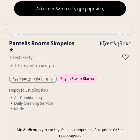
Δείτε εναλλακτικές ημερομηνίες
‹
›
Pantelis Rooms Skopelos
Εξαντλήθηκε
Gallery
★
♡
Thesh Gefyri
📍
1.1
km
από το κέντρο
Εγγύηση χαμηλής τιμής
Pay in 3 with Klarna
Παροχές Ξενοδοχείου
Air Conditioning
Daily Cleaning Service
Kettle
Μη διαθέσιμο για επιλεγμένες ημερομηνίες. Δοκιμάστε άλλες
ημερομηνίες