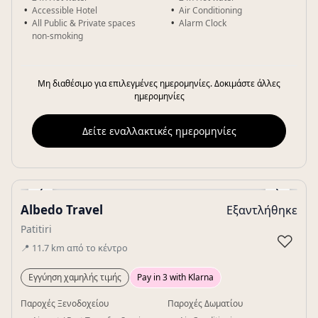
Accessible Hotel
Air Conditioning
All Public & Private spaces
Alarm Clock
non-smoking
Μη διαθέσιμο για επιλεγμένες ημερομηνίες. Δοκιμάστε άλλες
ημερομηνίες
Δείτε εναλλακτικές ημερομηνίες
‹
›
Albedo Travel
Εξαντλήθηκε
Gallery
Patitiri
♡
📍
11.7
km
από το κέντρο
Εγγύηση χαμηλής τιμής
Pay in 3 with Klarna
Παροχές Ξενοδοχείου
Παροχές Δωματίου