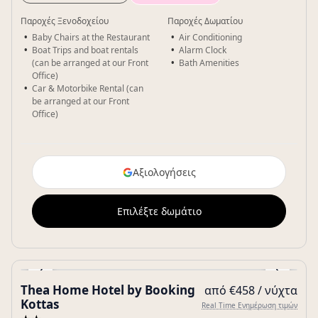
Παροχές Ξενοδοχείου
Παροχές Δωματίου
Baby Chairs at the Restaurant
Air Conditioning
Boat Trips and boat rentals
Alarm Clock
(can be arranged at our Front
Bath Amenities
Office)
Car & Motorbike Rental (can
be arranged at our Front
Office)
Αξιολογήσεις
Επιλέξτε δωμάτιο
‹
›
Thea Home Hotel by Booking
από €458 / νύχτα
Gallery
Kottas
Real Time Ενημέρωση τιμών