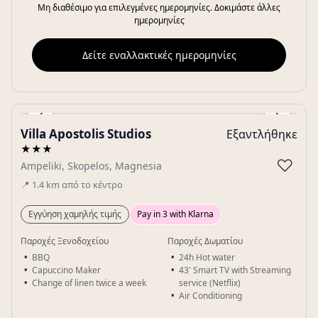
Μη διαθέσιμο για επιλεγμένες ημερομηνίες. Δοκιμάστε άλλες
ημερομηνίες
Δείτε εναλλακτικές ημερομηνίες
‹
›
Villa Apostolis Studios
Εξαντλήθηκε
Gallery
★★★
♡
Ampeliki, Skopelos, Magnesia
📍
1.4
km
από το κέντρο
Εγγύηση χαμηλής τιμής
Pay in 3 with Klarna
Παροχές Ξενοδοχείου
Παροχές Δωματίου
BBQ
24h Hot water
Capuccino Maker
43' Smart TV with Streaming
Change of linen twice a week
service (Netflix)
Air Conditioning