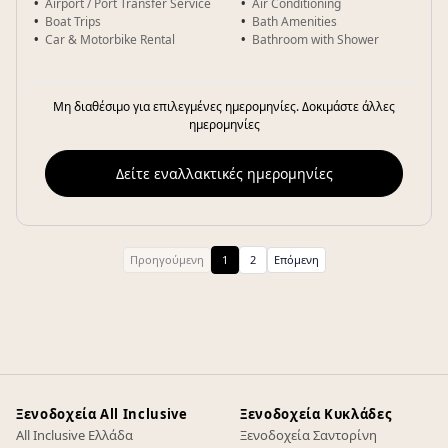
Airport / Port Transfer Service
Air Conditioning
Boat Trips
Bath Amenities
Car & Motorbike Rental
Bathroom with Shower
Μη διαθέσιμο για επιλεγμένες ημερομηνίες. Δοκιμάστε άλλες
ημερομηνίες
Δείτε εναλλακτικές ημερομηνίες
Προηγούμενη
1
2
Επόμενη
Ξενοδοχεία All Inclusive
Ξενοδοχεία Κυκλάδες
All Inclusive Ελλάδα
Ξενοδοχεία Σαντορίνη