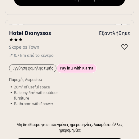
‹
›
Hotel Dionyssos
Εξαντλήθηκε
Gallery
★★★
♡
Skopelos Town
📍
0.7
km
από το κέντρο
Εγγύηση χαμηλής τιμής
Pay in 3 with Klarna
Παροχές Δωματίου
20m² of useful space
Balcony 5m² with outdoor
furniture
Bathroom with Shower
Μη διαθέσιμο για επιλεγμένες ημερομηνίες. Δοκιμάστε άλλες
ημερομηνίες