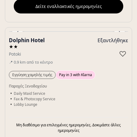
Δείτε εναλλακτικές ημερομηνίες
‹
›
Dolphin Hotel
Εξαντλήθηκε
Gallery
★★
♡
Potoki
📍
0.9
km
από το κέντρο
Εγγύηση χαμηλής τιμής
Pay in 3 with Klarna
Παροχές Ξενοδοχείου
Daily Maid Service
Fax & Photocopy Service
Lobby Lounge
Μη διαθέσιμο για επιλεγμένες ημερομηνίες. Δοκιμάστε άλλες
ημερομηνίες