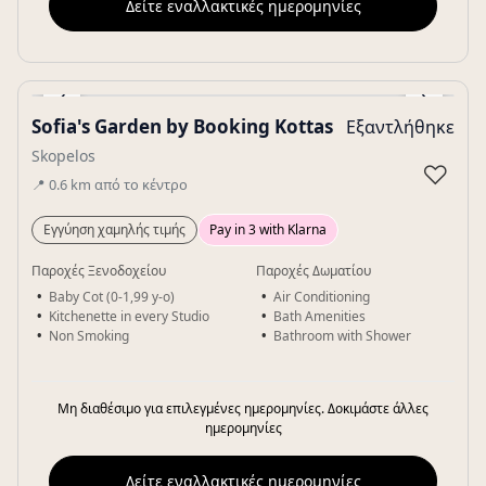
Δείτε εναλλακτικές ημερομηνίες
‹
›
Sofia's Garden by Booking Kottas
Εξαντλήθηκε
Gallery
Skopelos
♡
📍
0.6
km
από το κέντρο
Εγγύηση χαμηλής τιμής
Pay in 3 with Klarna
Παροχές Ξενοδοχείου
Παροχές Δωματίου
Baby Cot (0-1,99 y-o)
Air Conditioning
Kitchenette in every Studio
Bath Amenities
Non Smoking
Bathroom with Shower
Μη διαθέσιμο για επιλεγμένες ημερομηνίες. Δοκιμάστε άλλες
ημερομηνίες
Δείτε εναλλακτικές ημερομηνίες