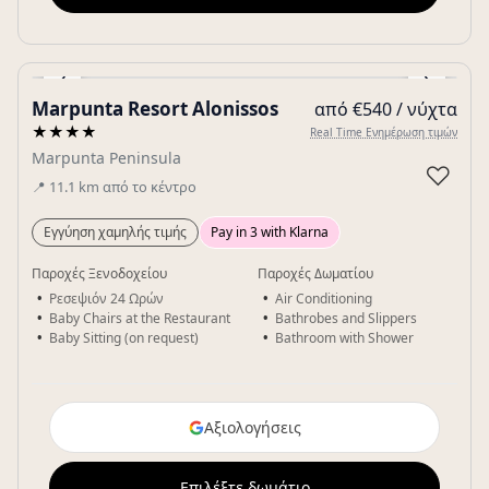
‹
›
Marpunta Resort Alonissos
από €540 / νύχτα
Gallery
★★★★
Real Time Ενημέρωση τιμών
Marpunta Peninsula
♡
📍
11.1
km
από το κέντρο
Εγγύηση χαμηλής τιμής
Pay in 3 with Klarna
Παροχές Ξενοδοχείου
Παροχές Δωματίου
Ρεσεψιόν 24 Ωρών
Air Conditioning
Baby Chairs at the Restaurant
Bathrobes and Slippers
Baby Sitting (on request)
Bathroom with Shower
Αξιολογήσεις
Επιλέξτε δωμάτιο