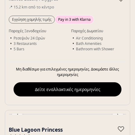
📍
15.2
km
από το κέντρο
Εγγύηση χαμηλής τιμής
Pay in 3 with Klarna
Παροχές Ξενοδοχείου
Παροχές Δωματίου
Ρεσεψιόν 24 Ωρών
Air Conditioning
3 Restaurants
Bath Amenities
5 Bars
Bathroom with Shower
Μη διαθέσιμο για επιλεγμένες ημερομηνίες. Δοκιμάστε άλλες
ημερομηνίες
Δείτε εναλλακτικές ημερομηνίες
‹
›
Gallery
♡
Blue Lagoon Princess