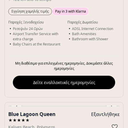
Εγγύηση χαμηλής τιμής
Pay in 3 with Klarna
Παροχές Ξενοδοχείου
Παροχές Δωματίου
Ρεσεψιόν 24 Ωρών
ADSL Internet Connection
Airport Transfer Service with
Bath Amenities
extra charge
Bathroom with Shower
Baby Chairs at the Restaurant
Μη διαθέσιμο για επιλεγμένες ημερομηνίες. Δοκιμάστε άλλες
ημερομηνίες
Δείτε εναλλακτικές ημερομηνίες
‹
›
Blue Lagoon Queen
Εξαντλήθηκε
Gallery
★★★★★
♡
Kalives Beach, Polygyros