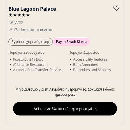
Gallery
♡
Blue Lagoon Palace
★★★★★
Kalyves
📍
17.1
km
από το κέντρο
Εγγύηση χαμηλής τιμής
Pay in 3 with Klarna
Παροχές Ξενοδοχείου
Παροχές Δωματίου
Ρεσεψιόν 24 Ωρών
Accessibility features
A' la carte Restaurant
Bath Amenities
Airport / Port Transfer Service
Bathrobes and Slippers
Μη διαθέσιμο για επιλεγμένες ημερομηνίες. Δοκιμάστε άλλες
ημερομηνίες
Δείτε εναλλακτικές ημερομηνίες