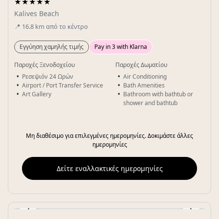
★★★★★
Kalives Beach
📍
16.8
km
από το κέντρο
Εγγύηση χαμηλής τιμής
Pay in 3 with Klarna
Παροχές Ξενοδοχείου
Παροχές Δωματίου
Ρεσεψιόν 24 Ωρών
Air Conditioning
Airport / Port Transfer Service
Bath Amenities
Art Gallery
Bathroom with bathtub or
shower and bathtub
Μη διαθέσιμο για επιλεγμένες ημερομηνίες. Δοκιμάστε άλλες
ημερομηνίες
Δείτε εναλλακτικές ημερομηνίες
‹
›