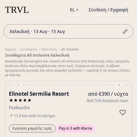
EL
Σύνδεση / Εγγραφή
Χαλκιδική · 13 Αυγ - 15 Αυγ
Αρχική
›
Ξενοδοχεία
›
Χαλκιδική
›
all inclusive
Ξενοδοχεία All Inclusive Χαλκιδική
Ανακάλυψε ξενοδοχεία και resorts all inclusive στη Χαλκιδική, όπου γεύματα,
ποτά και άλλα περιλαμβάνονται στην τιμή. Σύγκρινε επιλογές, διάβασε
πραγματικές κριτικές και κάνε ασφαλή κράτηση — εφάπαξ ή σε άτοκες δόσεις
με Klarna.
‹
›
Elinotel Sermilia Resort
από €390 / νύχτα
Gallery
★★★★★
Real Time Ενημέρωση τιμών
Psakoudia
♡
📍
11.0
km
από το κέντρο
Εγγύηση χαμηλής τιμής
Pay in 3 with Klarna