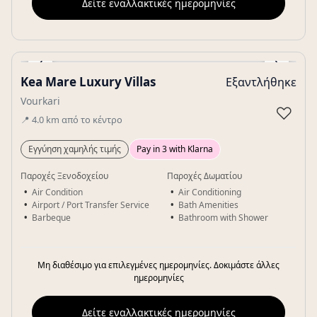
Δείτε εναλλακτικές ημερομηνίες
‹
›
Kea Mare Luxury Villas
Εξαντλήθηκε
Gallery
Vourkari
♡
📍
4.0
km
από το κέντρο
Εγγύηση χαμηλής τιμής
Pay in 3 with Klarna
Παροχές Ξενοδοχείου
Παροχές Δωματίου
Air Condition
Air Conditioning
Airport / Port Transfer Service
Bath Amenities
Barbeque
Bathroom with Shower
Μη διαθέσιμο για επιλεγμένες ημερομηνίες. Δοκιμάστε άλλες
ημερομηνίες
Δείτε εναλλακτικές ημερομηνίες