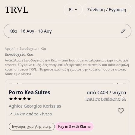
EL
Σύνδεση / Εγγραφή
Κέα · 16 Αυγ - 18 Αυγ
Αρχική
›
Ξενοδοχεία
›
Κέα
Ξενοδοχεία Κέα
Ανακάλυψε ξενοδοχεία στην Κέα — από boutique καταλύματα μέχρι πολυτελή
resorts. Σύγκρινε τιμές, δες πραγματικές κριτικές επισκεπτών και κάνε ασφαλή
κράτηση μέσω TRVL. Πλήρωσε εφάπαξ ή χώρισε την κράτησή σου σε άτοκες
δόσεις με Klarna.
‹
›
Porto Kea Suites
από €403 / νύχτα
Gallery
★★★★★
Real Time Ενημέρωση τιμών
Aghios Georgios Korissias
♡
📍
3.4
km
από το κέντρο
Εγγύηση χαμηλής τιμής
Pay in 3 with Klarna