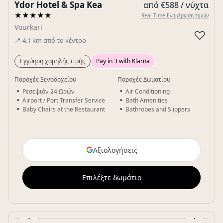
Ydor Hotel & Spa Kea
από €588 / νύχτα
Gallery
★★★★★
Real Time Ενημέρωση τιμών
Vourkari
♡
📍
4.1
km
από το κέντρο
Εγγύηση χαμηλής τιμής
Pay in 3 with Klarna
Παροχές Ξενοδοχείου
Παροχές Δωματίου
Ρεσεψιόν 24 Ωρών
Air Conditioning
Airport / Port Transfer Service
Bath Amenities
Baby Chairs at the Restaurant
Bathrobes and Slippers
Αξιολογήσεις
Επιλέξτε δωμάτιο
‹
›