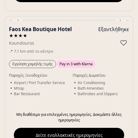
‹
›
Faos Kea Boutique Hotel
Εξαντλήθηκε
Gallery
★★★★
♡
Koundouros
📍
7.1
km
από το κέντρο
Εγγύηση χαμηλής τιμής
Pay in 3 with Klarna
Παροχές Ξενοδοχείου
Παροχές Δωματίου
Airport / Port Transfer Service
Air Conditioning
Μπαρ
Bath Amenities
Bar Restaurant
Bathrobes and Slippers
Μη διαθέσιμο για επιλεγμένες ημερομηνίες. Δοκιμάστε άλλες
ημερομηνίες
Δείτε εναλλακτικές ημερομηνίες