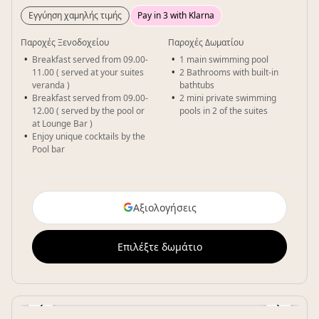
Εγγύηση χαμηλής τιμής
Pay in 3 with Klarna
Παροχές Ξενοδοχείου
Παροχές Δωματίου
Breakfast served from 09.00-
1 main swimming pool
11.00 ( served at your suites
2 Bathrooms with built-in
veranda )
bathtubs
Breakfast served from 09.00-
2 mini private swimming
12.00 ( served by the pool or
pools in 2 of the suites
at Lounge Bar )
Enjoy unique cocktails by the
Pool bar
Αξιολογήσεις
Επιλέξτε δωμάτιο
‹
›