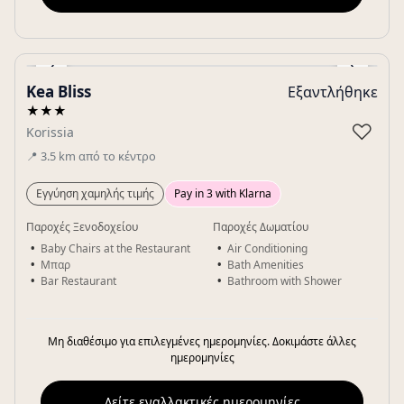
‹
›
Kea Bliss
Εξαντλήθηκε
Gallery
★★★
♡
Korissia
📍
3.5
km
από το κέντρο
Εγγύηση χαμηλής τιμής
Pay in 3 with Klarna
Παροχές Ξενοδοχείου
Παροχές Δωματίου
Baby Chairs at the Restaurant
Air Conditioning
Μπαρ
Bath Amenities
Bar Restaurant
Bathroom with Shower
Μη διαθέσιμο για επιλεγμένες ημερομηνίες. Δοκιμάστε άλλες
ημερομηνίες
Δείτε εναλλακτικές ημερομηνίες