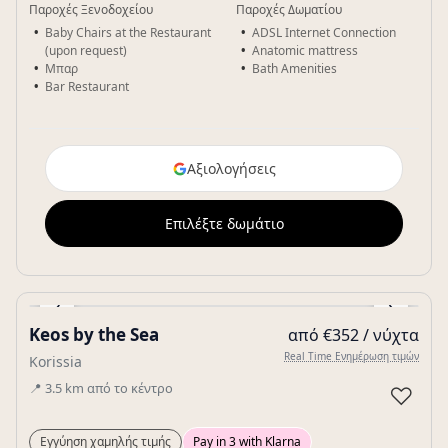
Παροχές Ξενοδοχείου
Παροχές Δωματίου
Baby Chairs at the Restaurant
ADSL Internet Connection
(upon request)
Anatomic mattress
Μπαρ
Bath Amenities
Bar Restaurant
Αξιολογήσεις
Επιλέξτε δωμάτιο
‹
›
Keos by the Sea
από €352 / νύχτα
Gallery
Real Time Ενημέρωση τιμών
Korissia
📍
3.5
km
από το κέντρο
♡
Εγγύηση χαμηλής τιμής
Pay in 3 with Klarna