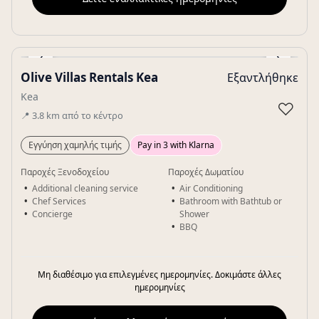
‹
›
Olive Villas Rentals Kea
Εξαντλήθηκε
Gallery
Kea
♡
📍
3.8
km
από το κέντρο
Εγγύηση χαμηλής τιμής
Pay in 3 with Klarna
Παροχές Ξενοδοχείου
Παροχές Δωματίου
Additional cleaning service
Air Conditioning
Chef Services
Bathroom with Bathtub or
Concierge
Shower
BBQ
Μη διαθέσιμο για επιλεγμένες ημερομηνίες. Δοκιμάστε άλλες
ημερομηνίες