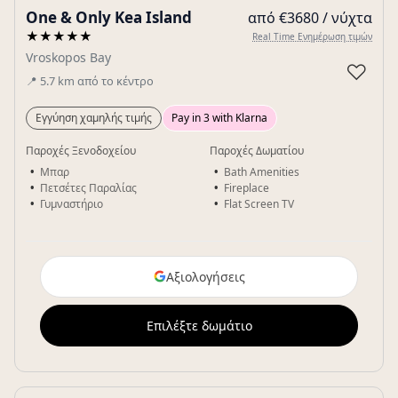
One & Only Kea Island
από €3680 / νύχτα
Gallery
★★★★★
Real Time Ενημέρωση τιμών
Vroskopos Bay
♡
📍
5.7
km
από το κέντρο
Εγγύηση χαμηλής τιμής
Pay in 3 with Klarna
Παροχές Ξενοδοχείου
Παροχές Δωματίου
Μπαρ
Bath Amenities
Πετσέτες Παραλίας
Fireplace
Γυμναστήριο
Flat Screen TV
Αξιολογήσεις
Επιλέξτε δωμάτιο