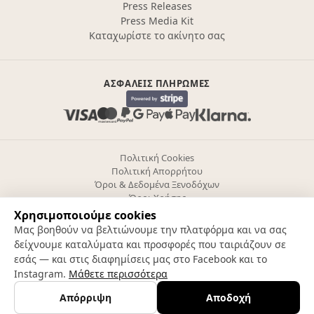
Press Releases
Press Media Kit
Καταχωρίστε το ακίνητο σας
ΑΣΦΑΛΕΊΣ ΠΛΗΡΩΜΈΣ
Πολιτική Cookies
Πολιτική Απορρήτου
Όροι & Δεδομένα Ξενοδόχων
Όροι Χρήσης
Ρυθμίσεις cookies
Χρησιμοποιούμε cookies
Μας βοηθούν να βελτιώνουμε την πλατφόρμα και να σας
δείχνουμε καταλύματα και προσφορές που ταιριάζουν σε
Follow us
εσάς — και στις διαφημίσεις μας στο Facebook και το
Instagram.
Μάθετε περισσότερα
©
2026
TRVL
Απόρριψη
Αποδοχή
Φίλτρα
Χάρτης
TWENTYONE WEST COAST TRVL STORIES ΙΚΕ ΓΕΜΗ:191601903000