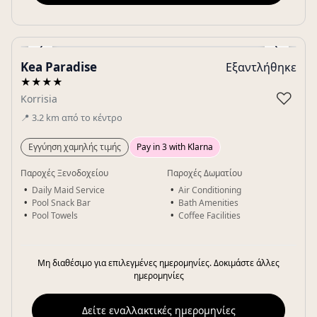
‹
›
Kea Paradise
Εξαντλήθηκε
Gallery
★★★★
♡
Korrisia
📍
3.2
km
από το κέντρο
Εγγύηση χαμηλής τιμής
Pay in 3 with Klarna
Παροχές Ξενοδοχείου
Παροχές Δωματίου
Daily Maid Service
Air Conditioning
Pool Snack Bar
Bath Amenities
Pool Towels
Coffee Facilities
Μη διαθέσιμο για επιλεγμένες ημερομηνίες. Δοκιμάστε άλλες
ημερομηνίες
Δείτε εναλλακτικές ημερομηνίες