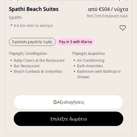
‹
›
Spathi Beach Suites
από €504 / νύχτα
Gallery
Real Time Ενημέρωση τιμών
Spathi
📍
6.6
km
από το κέντρο
♡
Εγγύηση χαμηλής τιμής
Pay in 3 with Klarna
Παροχές Ξενοδοχείου
Παροχές Δωματίου
Baby Chairs at the Restaurant
Air Conditioning
Bar Restaurant
Bath Amenities
Beach Sunbeds & Umbrellas
Bathroom with Bathtub or
Shower
Αξιολογήσεις
Επιλέξτε δωμάτιο