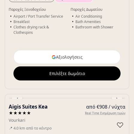
Παροχές Ξενοδοχείου
Παροχές Δωματίου
Airport / Port Transfer Service
Air Conditioning
Breakfast
Bath Amenities
Clothes drying rack &
Bathroom with Shower
Clothespins
Αξιολογήσεις
Επιλέξτε δωμάτιο
‹
›
Aigis Suites Kea
από €908 / νύχτα
Gallery
★★★★★
Real Time Ενημέρωση τιμών
Vourkari
♡
📍
4.0
km
από το κέντρο