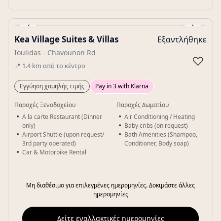
‹
›
Kea Village Suites & Villas
Εξαντλήθηκε
Gallery
Ioulidas - Chavounon Rd
♡
📍
1.4
km
από το κέντρο
Εγγύηση χαμηλής τιμής
Pay in 3 with Klarna
Παροχές Ξενοδοχείου
Παροχές Δωματίου
A la carte Restaurant (Dinner
Air Conditioning / Heating
only)
Baby cribs (on request)
Airport Shuttle (upon request/
Bath Amenities (Shampoo,
3rd party operated)
Conditioner, Body soap)
Car & Motorbike Rental
Μη διαθέσιμο για επιλεγμένες ημερομηνίες. Δοκιμάστε άλλες
ημερομηνίες
Δείτε εναλλακτικές ημερομηνίες