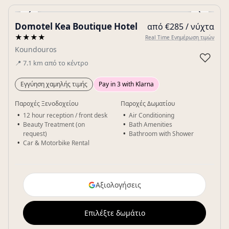
‹
›
Domotel Kea Boutique Hotel
από €285 / νύχτα
Gallery
★★★★
Real Time Ενημέρωση τιμών
Koundouros
♡
📍
7.1
km
από το κέντρο
Εγγύηση χαμηλής τιμής
Pay in 3 with Klarna
Παροχές Ξενοδοχείου
Παροχές Δωματίου
12 hour reception / front desk
Air Conditioning
Beauty Treatment (on
Bath Amenities
request)
Bathroom with Shower
Car & Motorbike Rental
Αξιολογήσεις
Επιλέξτε δωμάτιο