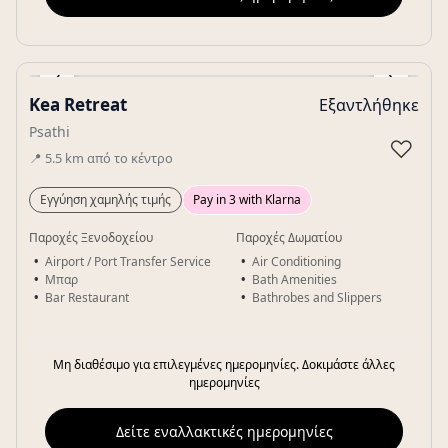
‹
›
Kea Retreat
Εξαντλήθηκε
Gallery
Psathi
♡
📍
5.5
km
από το κέντρο
Εγγύηση χαμηλής τιμής
Pay in 3 with Klarna
Παροχές Ξενοδοχείου
Παροχές Δωματίου
Airport / Port Transfer Service
Air Conditioning
Μπαρ
Bath Amenities
Bar Restaurant
Bathrobes and Slippers
Μη διαθέσιμο για επιλεγμένες ημερομηνίες. Δοκιμάστε άλλες
ημερομηνίες
Δείτε εναλλακτικές ημερομηνίες