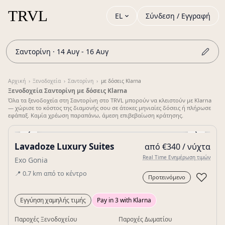
EL
Σύνδεση / Εγγραφή
Σαντορίνη · 14 Αυγ - 16 Αυγ
Αρχική
›
Ξενοδοχεία
›
Σαντορίνη
›
με δόσεις Klarna
Ξενοδοχεία Σαντορίνη με δόσεις Klarna
Όλα τα ξενοδοχεία στη Σαντορίνη στο TRVL μπορούν να κλειστούν με Klarna
— χώρισε το κόστος της διαμονής σου σε άτοκες μηνιαίες δόσεις ή πλήρωσε
εφάπαξ. Καμία χρέωση παραπάνω, άμεση επιβεβαίωση κράτησης.
‹
›
Lavadoze Luxury Suites
από €340 / νύχτα
Gallery
Real Time Ενημέρωση τιμών
Exo Gonia
📍
0.7
km
από το κέντρο
♡
Προτεινόμενο
Εγγύηση χαμηλής τιμής
Pay in 3 with Klarna
Παροχές Ξενοδοχείου
Παροχές Δωματίου