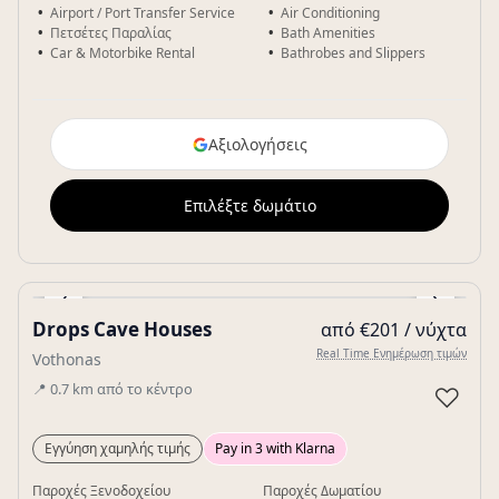
Airport / Port Transfer Service
Air Conditioning
Πετσέτες Παραλίας
Bath Amenities
Car & Motorbike Rental
Bathrobes and Slippers
Αξιολογήσεις
Επιλέξτε δωμάτιο
‹
›
Drops Cave Houses
από €201 / νύχτα
Gallery
Real Time Ενημέρωση τιμών
Vothonas
📍
0.7
km
από το κέντρο
♡
Εγγύηση χαμηλής τιμής
Pay in 3 with Klarna
Παροχές Ξενοδοχείου
Παροχές Δωματίου