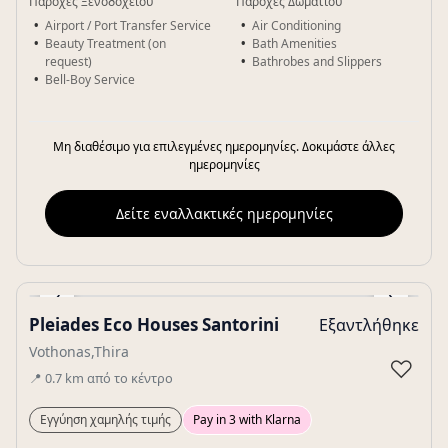
Παροχές Ξενοδοχείου
Παροχές Δωματίου
Airport / Port Transfer Service
Air Conditioning
Beauty Treatment (on
Bath Amenities
request)
Bathrobes and Slippers
Bell-Boy Service
Μη διαθέσιμο για επιλεγμένες ημερομηνίες. Δοκιμάστε άλλες
ημερομηνίες
Δείτε εναλλακτικές ημερομηνίες
‹
›
Pleiades Eco Houses Santorini
Εξαντλήθηκε
Gallery
Vothonas,Thira
♡
📍
0.7
km
από το κέντρο
Εγγύηση χαμηλής τιμής
Pay in 3 with Klarna