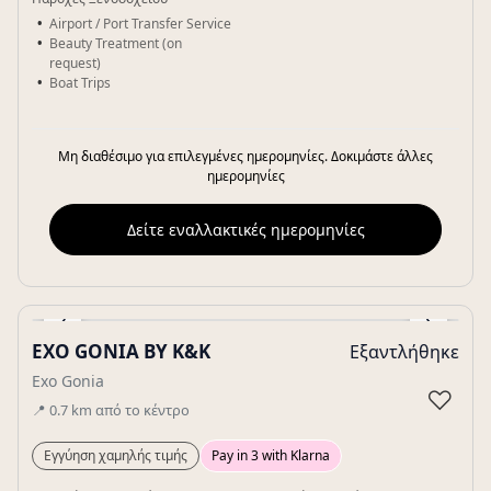
Airport / Port Transfer Service
Beauty Treatment (on
request)
Boat Trips
Μη διαθέσιμο για επιλεγμένες ημερομηνίες. Δοκιμάστε άλλες
ημερομηνίες
Δείτε εναλλακτικές ημερομηνίες
‹
›
EXO GONIA BY K&K
Εξαντλήθηκε
Gallery
Exo Gonia
♡
📍
0.7
km
από το κέντρο
Εγγύηση χαμηλής τιμής
Pay in 3 with Klarna