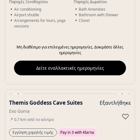
Παροχές Ξενοδοχείου
Παροχές Δωματίου
Air conditioning
Bath Amenities
Airport shuttle
Bathroom with Shower
Arrangements for tours, yoga
Closet
sessions
Μη διαθέσιμο για επιλεγμένες ημερομηνίες. Δοκιμάστε άλλες
ημερομηνίες
Δείτε εναλλακτικές ημερομηνίες
‹
›
Themis Goddess Cave Suites
Εξαντλήθηκε
Gallery
Exo Gonia
♡
📍
0.7
km
από το κέντρο
Εγγύηση χαμηλής τιμής
Pay in 3 with Klarna