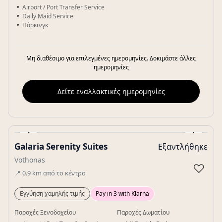
Airport / Port Transfer Service
Daily Maid Service
Πάρκινγκ
Μη διαθέσιμο για επιλεγμένες ημερομηνίες. Δοκιμάστε άλλες
ημερομηνίες
Δείτε εναλλακτικές ημερομηνίες
‹
›
Galaria Serenity Suites
Εξαντλήθηκε
Gallery
Vothonas
♡
📍
0.9
km
από το κέντρο
Εγγύηση χαμηλής τιμής
Pay in 3 with Klarna
Παροχές Ξενοδοχείου
Παροχές Δωματίου