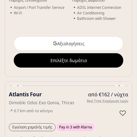
Παροχές Ξενοδοχείου
Παροχές Δωματίου
Airport / Port Transfer Service
ADSL Internet Connection
Wi-Fi
Air Conditioning
Bathroom with Shower
Αξιολογήσεις
Επιλέξτε δωμάτιο
‹
›
Atlantis Four
από €162 / νύχτα
Gallery
Real Time Ενημέρωση τιμών
Dimotiki Odos Exo Gonia, Thiras
📍
0.7
km
από το κέντρο
♡
Εγγύηση χαμηλής τιμής
Pay in 3 with Klarna