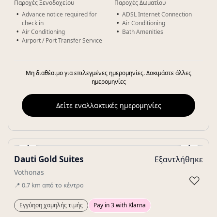
Παροχές Ξενοδοχείου
Παροχές Δωματίου
Advance notice required for
ADSL Internet Connection
check in
Air Conditioning
Air Conditioning
Bath Amenities
Airport / Port Transfer Service
Μη διαθέσιμο για επιλεγμένες ημερομηνίες. Δοκιμάστε άλλες
ημερομηνίες
Δείτε εναλλακτικές ημερομηνίες
‹
›
Dauti Gold Suites
Εξαντλήθηκε
Gallery
Vothonas
♡
📍
0.7
km
από το κέντρο
Εγγύηση χαμηλής τιμής
Pay in 3 with Klarna