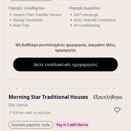
Παροχές Ξενοδοχείου
Παροχές Δωματίου
Airport / Port Transfer Service
24/7 concierge
Beauty Treatment
ADSL Internet Connection
Boat Trips
Air Conditioning
Μη διαθέσιμο για επιλεγμένες ημερομηνίες. Δοκιμάστε άλλες
ημερομηνίες
Δείτε εναλλακτικές ημερομηνίες
‹
›
Morning Star Traditional Houses
Εξαντλήθηκε
Gallery
Exo Gonia
♡
📍
0.6
km
από το κέντρο
Εγγύηση χαμηλής τιμής
Pay in 3 with Klarna