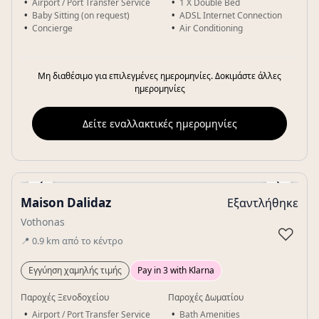
Airport / Port Transfer Service
1 X Double Bed
Baby Sitting (on request)
ADSL Internet Connection
Concierge
Air Conditioning
Μη διαθέσιμο για επιλεγμένες ημερομηνίες. Δοκιμάστε άλλες
ημερομηνίες
Δείτε εναλλακτικές ημερομηνίες
‹
›
Maison Dalidaz
Εξαντλήθηκε
Gallery
Vothonas
♡
📍
0.9
km
από το κέντρο
Εγγύηση χαμηλής τιμής
Pay in 3 with Klarna
Παροχές Ξενοδοχείου
Παροχές Δωματίου
Airport / Port Transfer Service
Bath Amenities