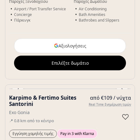
Παροχές Ξενοδοχείου
Παροχές Δωματίου
Airport / Port Transfer Service
Air Conditioning
Concierge
Bath Amenities
Πάρκινγκ
Bathrobes and Slippers
Αξιολογήσεις
Επιλέξτε δωμάτιο
‹
›
Karpimo & Fertimo Suites
από €109 / νύχτα
Gallery
Santorini
Real Time Ενημέρωση τιμών
Exo Gonia
♡
📍
0.8
km
από το κέντρο
Εγγύηση χαμηλής τιμής
Pay in 3 with Klarna