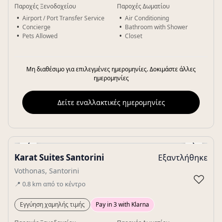
Παροχές Ξενοδοχείου
Παροχές Δωματίου
Airport / Port Transfer Service
Air Conditioning
Concierge
Bathroom with Shower
Pets Allowed
Closet
Μη διαθέσιμο για επιλεγμένες ημερομηνίες. Δοκιμάστε άλλες
ημερομηνίες
Δείτε εναλλακτικές ημερομηνίες
‹
›
Karat Suites Santorini
Εξαντλήθηκε
Gallery
Vothonas, Santorini
♡
📍
0.8
km
από το κέντρο
Εγγύηση χαμηλής τιμής
Pay in 3 with Klarna