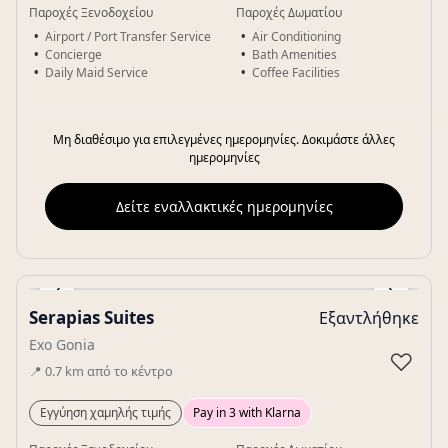
Παροχές Ξενοδοχείου
Παροχές Δωματίου
Airport / Port Transfer Service
Air Conditioning
Concierge
Bath Amenities
Daily Maid Service
Coffee Facilities
Μη διαθέσιμο για επιλεγμένες ημερομηνίες. Δοκιμάστε άλλες
ημερομηνίες
Δείτε εναλλακτικές ημερομηνίες
‹
›
Serapias Suites
Εξαντλήθηκε
Gallery
Exo Gonia
♡
📍
0.7
km
από το κέντρο
Εγγύηση χαμηλής τιμής
Pay in 3 with Klarna