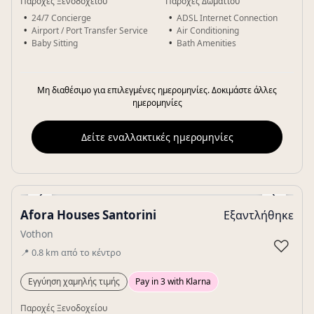
Παροχές Ξενοδοχείου
Παροχές Δωματίου
24/7 Concierge
ADSL Internet Connection
Airport / Port Transfer Service
Air Conditioning
Baby Sitting
Bath Amenities
Μη διαθέσιμο για επιλεγμένες ημερομηνίες. Δοκιμάστε άλλες
ημερομηνίες
Δείτε εναλλακτικές ημερομηνίες
‹
›
Afora Houses Santorini
Εξαντλήθηκε
Gallery
Vothon
♡
📍
0.8
km
από το κέντρο
Εγγύηση χαμηλής τιμής
Pay in 3 with Klarna
Παροχές Ξενοδοχείου