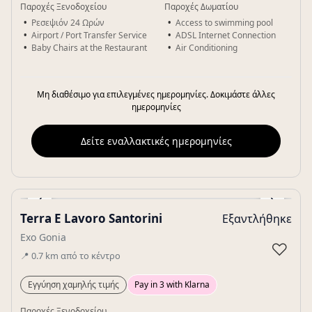
Παροχές Ξενοδοχείου
Παροχές Δωματίου
Ρεσεψιόν 24 Ωρών
Access to swimming pool
Airport / Port Transfer Service
ADSL Internet Connection
Baby Chairs at the Restaurant
Air Conditioning
Μη διαθέσιμο για επιλεγμένες ημερομηνίες. Δοκιμάστε άλλες
ημερομηνίες
Δείτε εναλλακτικές ημερομηνίες
‹
›
Terra E Lavoro Santorini
Εξαντλήθηκε
Gallery
Exo Gonia
♡
📍
0.7
km
από το κέντρο
Εγγύηση χαμηλής τιμής
Pay in 3 with Klarna
Παροχές Ξενοδοχείου