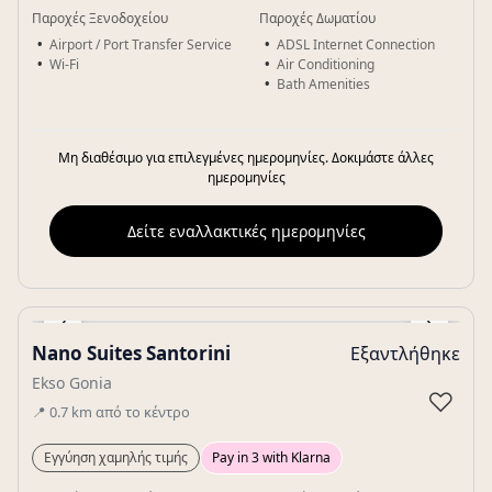
Παροχές Ξενοδοχείου
Παροχές Δωματίου
Airport / Port Transfer Service
ADSL Internet Connection
Wi-Fi
Air Conditioning
Bath Amenities
Μη διαθέσιμο για επιλεγμένες ημερομηνίες. Δοκιμάστε άλλες
ημερομηνίες
Δείτε εναλλακτικές ημερομηνίες
‹
›
Nano Suites Santorini
Εξαντλήθηκε
Gallery
Ekso Gonia
♡
📍
0.7
km
από το κέντρο
Εγγύηση χαμηλής τιμής
Pay in 3 with Klarna