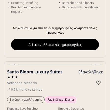
Πετσέτες Παραλίας
Bathrobes and Slippers
Beauty Treatment (on
Bathroom with Rain Shower
request)
Μη διαθέσιμο για επιλεγμένες ημερομηνίες. Δοκιμάστε άλλες
ημερομηνίες
Δείτε εναλλακτικές ημερομηνίες
‹
›
Santo Bloom Luxury Suites
Εξαντλήθηκε
Gallery
★★★
♡
Vothonas-Mesaria
📍
0.9
km
από το κέντρο
Εγγύηση χαμηλής τιμής
Pay in 3 with Klarna
Παροχές Ξενοδοχείου
Παροχές Δωματίου