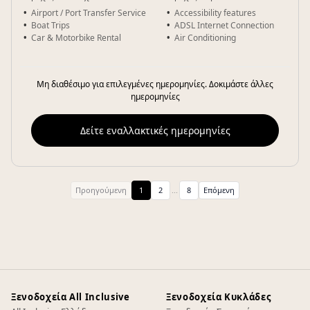
Airport / Port Transfer Service
Accessibility features
Boat Trips
ADSL Internet Connection
Car & Motorbike Rental
Air Conditioning
Μη διαθέσιμο για επιλεγμένες ημερομηνίες. Δοκιμάστε άλλες
ημερομηνίες
Δείτε εναλλακτικές ημερομηνίες
Προηγούμενη
1
2
...
8
Επόμενη
Ξενοδοχεία All Inclusive
Ξενοδοχεία Κυκλάδες