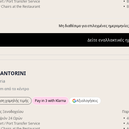
rt / Port Transfer Service
B
 Chairs at the Restaurant
B
Μη διαθέσιμο για επιλεγμένες ημερομηνίες
Δείτε εναλλακτικές 
SANTORINI
ria
km
από το κέντρο
ση χαμηλής τιμής
Pay in 3 with Klarna
Αξιολογήσεις
ς Ξενοδοχείου
Παρ
ψιόν 24 Ωρών
4
rt / Port Transfer Service
A
 Chairs at the Restaurant
A