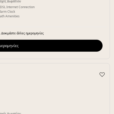
οχές Δωματίου
DSL Internet Connection
larm Clock
ath Amenities
. Δοκιμάστε άλλες ημερομηνίες
ημερομηνίες
♡
οχές Δωματίου