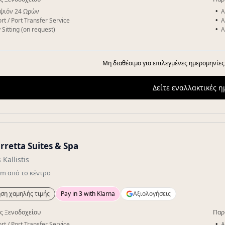
ψιόν 24 Ωρών
A
rt / Port Transfer Service
A
 Sitting (on request)
A
Μη διαθέσιμο για επιλεγμένες ημερομηνίες
Δείτε εναλλακτικές 
rretta Suites & Spa
 Kallistis
km
από το κέντρο
ση χαμηλής τιμής
Pay in 3 with Klarna
Αξιολογήσεις
ς Ξενοδοχείου
Παρ
rt / Port Transfer Service
A