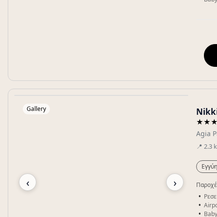
Gallery
Nikki
★★
Agia P
📍
2.3
Εγγύη
‹
›
Παροχέ
Ρεσε
Airpo
Baby