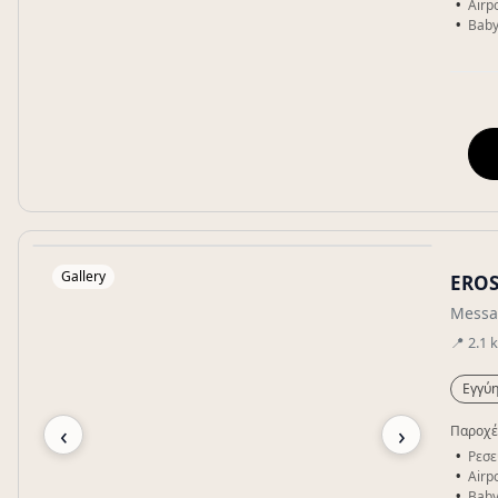
Airpo
Baby
Gallery
ERO
Messa
📍
2.1
Εγγύη
‹
›
Παροχέ
Ρεσε
Airpo
Baby