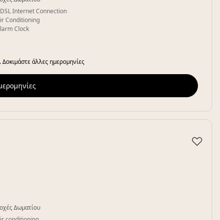
DSL Internet Connection
ir Conditioning
larm Clock
. Δοκιμάστε άλλες ημερομηνίες
ημερομηνίες
♡
οχές Δωματίου
ir conditioning