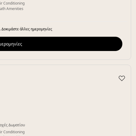
ir Conditioning
ath Amenities
. Δοκιμάστε άλλες ημερομηνίες
ημερομηνίες
♡
οχές Δωματίου
ir Conditioning