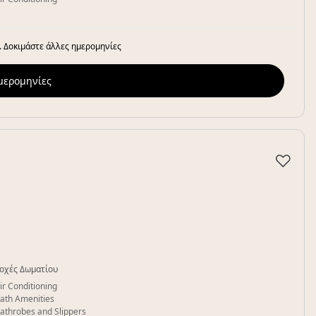
. Δοκιμάστε άλλες ημερομηνίες
ημερομηνίες
♡
οχές Δωματίου
ir Conditioning
ath Amenities
athrobes and Slippers