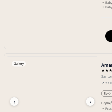
Baby
Baby
Gallery
Amar
★★
Santor
📍
2.1
Εγγύη
‹
›
Παροχέ
Ρεσε