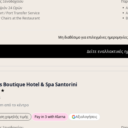
ς Ξενοδοχείου
Παρ
ψιόν 24 Ωρών
A
rt / Port Transfer Service
A
 Chairs at the Restaurant
B
Μη διαθέσιμο για επιλεγμένες ημερομηνίες
Δείτε εναλλακτικές 
s Boutique Hotel & Spa Santorini
★★
s
km
από το κέντρο
ση χαμηλής τιμής
Pay in 3 with Klarna
Αξιολογήσεις
ς Ξενοδοχείου
Παρ