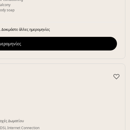
alcony
ody soap
. Δοκιμάστε άλλες ημερομηνίες
ημερομηνίες
♡
οχές Δωματίου
DSL Internet Connection