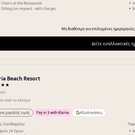
 Chairs at the Restaurant
A
 Sitting (on request - with charge)
B
Μη διαθέσιμο για επιλεγμένες ημερομηνίες
Δείτε εναλλακτικές 
ia Beach Resort
★★★
ini
km
από το κέντρο
ση χαμηλής τιμής
Pay in 3 with Klarna
Αξιολογήσεις
ς Ξενοδοχείου
Παρ
ψιόν 24 Ωρών
A