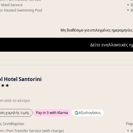
y Maid Service
B
or Heated Swimming Pool
B
Μη διαθέσιμο για επιλεγμένες ημερομηνίες
Δείτε εναλλακτικές 
l Hotel Santorini
★★★
km
από το κέντρο
ση χαμηλής τιμής
Pay in 3 with Klarna
Αξιολογήσεις
ς Ξενοδοχείου
Παρ
rt / Port Transfer Service (with charge)
A