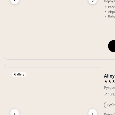
Παροχέ
Ρεσε
Airpo
Baby
Gallery
Alley
★★
Pyrgo
📍
1.7
Εγγύη
‹
›
Παροχέ