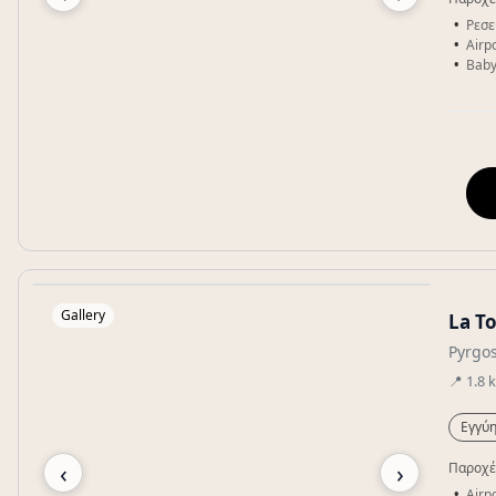
Ρεσε
Airpo
Baby
Gallery
La To
Pyrgos
📍
1.8
Εγγύη
‹
›
Παροχέ
Airpo