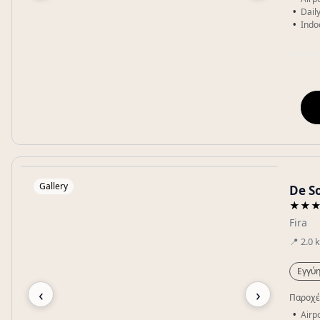
Dail
Indo
Gallery
De So
★★
Fira
📍
2.0
Εγγύη
‹
›
Παροχέ
Airpo