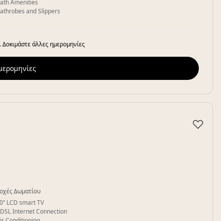
ath Amenities
athrobes and Slippers
. Δοκιμάστε άλλες ημερομηνίες
ημερομηνίες
♡
οχές Δωματίου
0” LCD smart TV
DSL Internet Connection
ir Conditioning