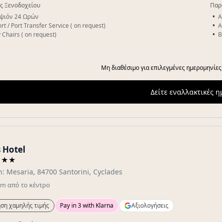
ς Ξενοδοχείου
Παρ
ψιόν 24 Ωρών
A
rt / Port Transfer Service ( on request)
A
 Chairs ( on request)
B
Μη διαθέσιμο για επιλεγμένες ημερομηνίες
Δείτε εναλλακτικές 
 Hotel
★★★
: Mesaria, 84700 Santorini, Cyclades
km
από το κέντρο
ση χαμηλής τιμής
Pay in 3 with Klarna
Αξιολογήσεις