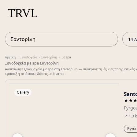
14 Α
Αρχική
›
Ξενοδοχεία
›
Σαντορίνη
›
με spa
Ξενοδοχεία με spa Σαντορίνη
Ανακάλυψε ξενοδοχεία με spa στη Σαντορίνη — σύγκρινε τιμές, δες πραγματικές
εφάπαξ ή σε άτοκες δόσεις με Klarna.
Gallery
Sant
★★
Pyrgo
📍
1.3
Εγγύη