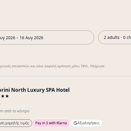
2 adults · 0 c
υγ 2026 – 16 Αυγ 2026
 κριτικές επισκεπτών και κάνε ασφαλή κράτηση μέσω TRVL. Πλήρωσε
orini North Luxury SPA Hotel
★★★
s
km
από το κέντρο
ση χαμηλής τιμής
Pay in 3 with Klarna
Αξιολογήσεις