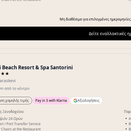
Μη διαθέσιμο για επιλεγμένες ημερομηνίες
Δείτε εναλλακτικές 
 Beach Resort & Spa Santorini
★★★
araskevi
km
από το κέντρο
ση χαμηλής τιμής
Pay in 3 with Klarna
Αξιολογήσεις
ς Ξενοδοχείου
Παρ
ψιόν 24 Ωρών
A
rt / Port Transfer Service
B
 Chairs at the Restaurant
B