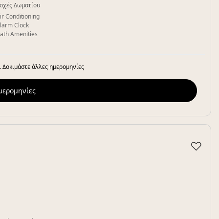
οχές Δωματίου
ir Conditioning
larm Clock
ath Amenities
. Δοκιμάστε άλλες ημερομηνίες
ημερομηνίες
♡