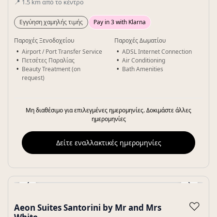
📍
1.5
km
από το κέντρο
Εγγύηση χαμηλής τιμής
Pay in 3 with Klarna
Παροχές Ξενοδοχείου
Παροχές Δωματίου
Airport / Port Transfer Service
ADSL Internet Connection
Πετσέτες Παραλίας
Air Conditioning
Beauty Treatment (on
Bath Amenities
request)
Μη διαθέσιμο για επιλεγμένες ημερομηνίες. Δοκιμάστε άλλες
ημερομηνίες
Δείτε εναλλακτικές ημερομηνίες
‹
›
Gallery
♡
Aeon Suites Santorini by Mr and Mrs