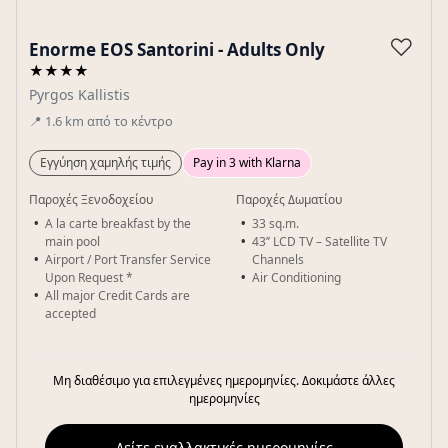
Gallery
♡
Enorme EOS Santorini - Adults Only
★★★★
Pyrgos Kallistis
📍
1.6
km
από το κέντρο
Εγγύηση χαμηλής τιμής
Pay in 3 with Klarna
Παροχές Ξενοδοχείου
Παροχές Δωματίου
A la carte breakfast by the
33 sq.m.
main pool
43’’ LCD TV – Satellite TV
Airport / Port Transfer Service
Channels
Upon Request *
Air Conditioning
All major Credit Cards are
accepted
Μη διαθέσιμο για επιλεγμένες ημερομηνίες. Δοκιμάστε άλλες
ημερομηνίες
Δείτε εναλλακτικές ημερομηνίες