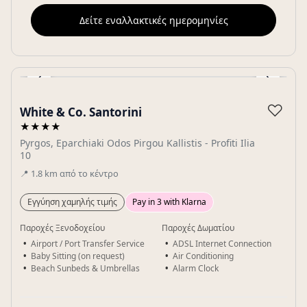
Δείτε εναλλακτικές ημερομηνίες
‹
›
Gallery
♡
White & Co. Santorini
★★★★
Pyrgos, Eparchiaki Odos Pirgou Kallistis - Profiti Ilia
10
📍
1.8
km
από το κέντρο
Εγγύηση χαμηλής τιμής
Pay in 3 with Klarna
Παροχές Ξενοδοχείου
Παροχές Δωματίου
Airport / Port Transfer Service
ADSL Internet Connection
Baby Sitting (on request)
Air Conditioning
Beach Sunbeds & Umbrellas
Alarm Clock