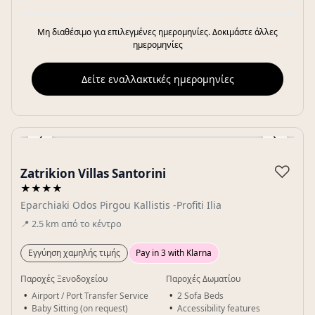
Μη διαθέσιμο για επιλεγμένες ημερομηνίες. Δοκιμάστε άλλες
ημερομηνίες
Δείτε εναλλακτικές ημερομηνίες
‹
›
Gallery
♡
Zatrikion Villas Santorini
★★★★
Eparchiaki Odos Pirgou Kallistis -Profiti Ilia
📍
2.5
km
από το κέντρο
Εγγύηση χαμηλής τιμής
Pay in 3 with Klarna
Παροχές Ξενοδοχείου
Παροχές Δωματίου
Airport / Port Transfer Service
2 Sofa Beds
Baby Sitting (on request)
Accessibility features