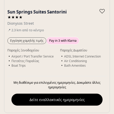
Gallery
♡
Sun Springs Suites Santorini
★★★★
Dionysos Street
📍
2.3
km
από το κέντρο
Εγγύηση χαμηλής τιμής
Pay in 3 with Klarna
Παροχές Ξενοδοχείου
Παροχές Δωματίου
Airport / Port Transfer Service
ADSL Internet Connection
Πετσέτες Παραλίας
Air Conditioning
Boat Trips
Bath Amenities
Μη διαθέσιμο για επιλεγμένες ημερομηνίες. Δοκιμάστε άλλες
ημερομηνίες
Δείτε εναλλακτικές ημερομηνίες