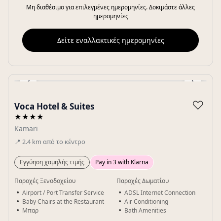
Μη διαθέσιμο για επιλεγμένες ημερομηνίες. Δοκιμάστε άλλες
ημερομηνίες
Δείτε εναλλακτικές ημερομηνίες
‹
›
Gallery
♡
Voca Hotel & Suites
★★★★
Kamari
📍
2.4
km
από το κέντρο
Εγγύηση χαμηλής τιμής
Pay in 3 with Klarna
Παροχές Ξενοδοχείου
Παροχές Δωματίου
Airport / Port Transfer Service
ADSL Internet Connection
Baby Chairs at the Restaurant
Air Conditioning
Μπαρ
Bath Amenities