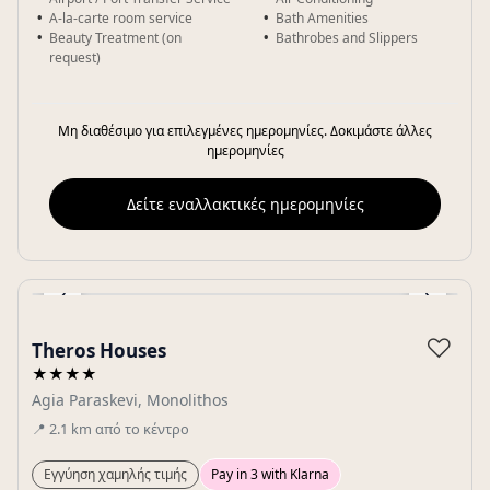
A-la-carte room service
Bath Amenities
Beauty Treatment (on
Bathrobes and Slippers
request)
Μη διαθέσιμο για επιλεγμένες ημερομηνίες. Δοκιμάστε άλλες
ημερομηνίες
Δείτε εναλλακτικές ημερομηνίες
‹
›
Gallery
♡
Theros Houses
★★★★
Agia Paraskevi, Monolithos
📍
2.1
km
από το κέντρο
Εγγύηση χαμηλής τιμής
Pay in 3 with Klarna