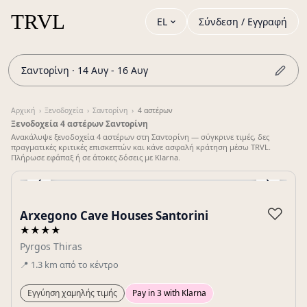
EL
Σύνδεση / Εγγραφή
Σαντορίνη · 14 Αυγ - 16 Αυγ
Αρχική
›
Ξενοδοχεία
›
Σαντορίνη
›
4 αστέρων
Ξενοδοχεία 4 αστέρων Σαντορίνη
Ανακάλυψε ξενοδοχεία 4 αστέρων στη Σαντορίνη — σύγκρινε τιμές, δες
πραγματικές κριτικές επισκεπτών και κάνε ασφαλή κράτηση μέσω TRVL.
Πλήρωσε εφάπαξ ή σε άτοκες δόσεις με Klarna.
‹
›
Gallery
♡
Arxegono Cave Houses Santorini
★★★★
Pyrgos Thiras
📍
1.3
km
από το κέντρο
Εγγύηση χαμηλής τιμής
Pay in 3 with Klarna