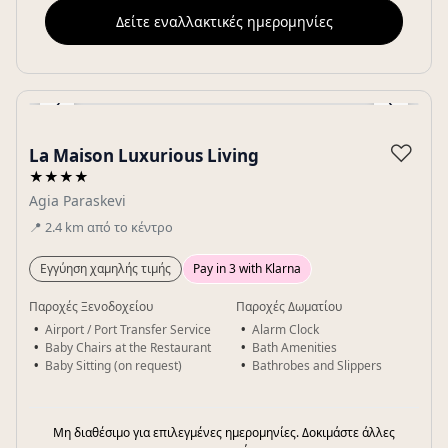
Δείτε εναλλακτικές ημερομηνίες
‹
›
Gallery
♡
La Maison Luxurious Living
★★★★
Agia Paraskevi
📍
2.4
km
από το κέντρο
Εγγύηση χαμηλής τιμής
Pay in 3 with Klarna
Παροχές Ξενοδοχείου
Παροχές Δωματίου
Airport / Port Transfer Service
Alarm Clock
Baby Chairs at the Restaurant
Bath Amenities
Baby Sitting (on request)
Bathrobes and Slippers
Μη διαθέσιμο για επιλεγμένες ημερομηνίες. Δοκιμάστε άλλες