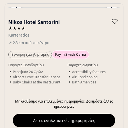
‹
›
Gallery
♡
Nikos Hotel Santorini
★★★★
Karterados
📍
2.3
km
από το κέντρο
Εγγύηση χαμηλής τιμής
Pay in 3 with Klarna
Παροχές Ξενοδοχείου
Παροχές Δωματίου
Ρεσεψιόν 24 Ωρών
Accessibility features
Airport / Port Transfer Service
Air Conditioning
Baby Chairs at the Restaurant
Bath Amenities
Μη διαθέσιμο για επιλεγμένες ημερομηνίες. Δοκιμάστε άλλες
ημερομηνίες
Δείτε εναλλακτικές ημερομηνίες