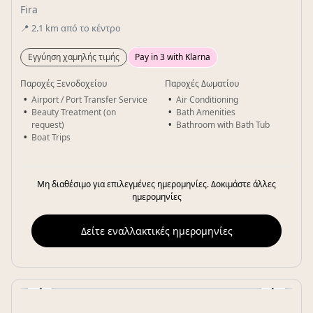
Fira
📍
2.1
km
από το κέντρο
Εγγύηση χαμηλής τιμής
Pay in 3 with Klarna
Παροχές Ξενοδοχείου
Παροχές Δωματίου
Airport / Port Transfer Service
Air Conditioning
Beauty Treatment (on
Bath Amenities
request)
Bathroom with Bath Tub
Boat Trips
Μη διαθέσιμο για επιλεγμένες ημερομηνίες. Δοκιμάστε άλλες
ημερομηνίες
Δείτε εναλλακτικές ημερομηνίες
‹
›
Gallery