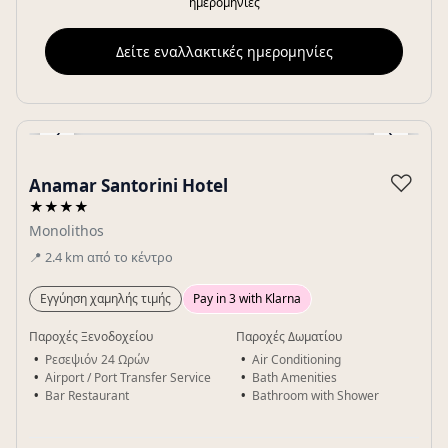
ημερομηνίες
Δείτε εναλλακτικές ημερομηνίες
‹
›
Gallery
♡
Anamar Santorini Hotel
★★★★
Monolithos
📍
2.4
km
από το κέντρο
Εγγύηση χαμηλής τιμής
Pay in 3 with Klarna
Παροχές Ξενοδοχείου
Παροχές Δωματίου
Ρεσεψιόν 24 Ωρών
Air Conditioning
Airport / Port Transfer Service
Bath Amenities
Bar Restaurant
Bathroom with Shower