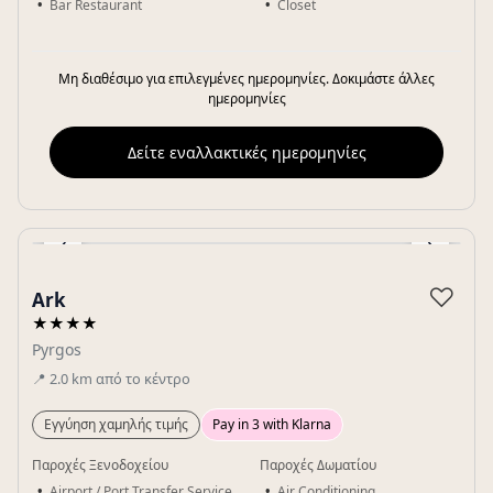
Bar Restaurant
Closet
Μη διαθέσιμο για επιλεγμένες ημερομηνίες. Δοκιμάστε άλλες
ημερομηνίες
Δείτε εναλλακτικές ημερομηνίες
‹
›
Gallery
♡
Ark
★★★★
Pyrgos
📍
2.0
km
από το κέντρο
Εγγύηση χαμηλής τιμής
Pay in 3 with Klarna
Παροχές Ξενοδοχείου
Παροχές Δωματίου
Airport / Port Transfer Service
Air Conditioning