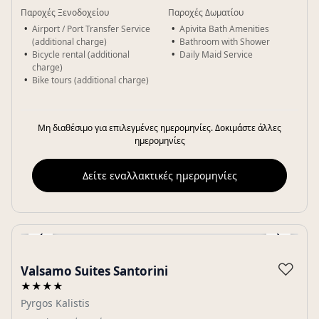
Παροχές Ξενοδοχείου
Παροχές Δωματίου
Airport / Port Transfer Service
Apivita Bath Amenities
(additional charge)
Bathroom with Shower
Bicycle rental (additional
Daily Maid Service
charge)
Bike tours (additional charge)
Μη διαθέσιμο για επιλεγμένες ημερομηνίες. Δοκιμάστε άλλες
ημερομηνίες
Δείτε εναλλακτικές ημερομηνίες
‹
›
Gallery
♡
Valsamo Suites Santorini
★★★★
Pyrgos Kalistis