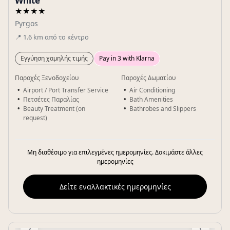
White
★★★★
Pyrgos
📍
1.6
km
από το κέντρο
Εγγύηση χαμηλής τιμής
Pay in 3 with Klarna
Παροχές Ξενοδοχείου
Παροχές Δωματίου
Airport / Port Transfer Service
Air Conditioning
Πετσέτες Παραλίας
Bath Amenities
Beauty Treatment (on
Bathrobes and Slippers
request)
Μη διαθέσιμο για επιλεγμένες ημερομηνίες. Δοκιμάστε άλλες
ημερομηνίες
Δείτε εναλλακτικές ημερομηνίες
‹
›