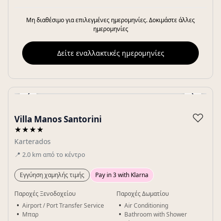
Μη διαθέσιμο για επιλεγμένες ημερομηνίες. Δοκιμάστε άλλες
ημερομηνίες
Δείτε εναλλακτικές ημερομηνίες
‹
›
Gallery
♡
Villa Manos Santorini
★★★★
Karterados
📍
2.0
km
από το κέντρο
Εγγύηση χαμηλής τιμής
Pay in 3 with Klarna
Παροχές Ξενοδοχείου
Παροχές Δωματίου
Airport / Port Transfer Service
Air Conditioning
Μπαρ
Bathroom with Shower