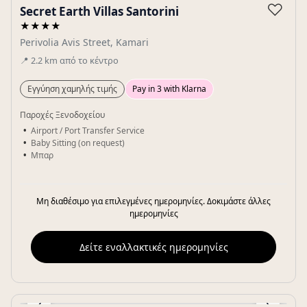
♡
Secret Earth Villas Santorini
★★★★
Perivolia Avis Street, Kamari
📍
2.2
km
από το κέντρο
Εγγύηση χαμηλής τιμής
Pay in 3 with Klarna
Παροχές Ξενοδοχείου
Airport / Port Transfer Service
Baby Sitting (on request)
Μπαρ
Μη διαθέσιμο για επιλεγμένες ημερομηνίες. Δοκιμάστε άλλες
ημερομηνίες
Δείτε εναλλακτικές ημερομηνίες
‹
›