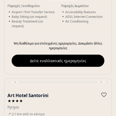
Παροχές Ξενοδοχείου
Παροχές Δωματίου
Airport / Port Transfer Service
Accessibility features
Baby Sitting (on request)
ADSL Internet Connection
Beauty Treatment (on
Air Conditioning
request)
Μη διαθέσιμο για επιλεγμένες ημερομηνίες. Δοκιμάστε άλλες
ημερομηνίες
Δείτε εναλλακτικές ημερομηνίες
‹
›
Gallery
♡
Art Hotel Santorini
★★★★
Pyrgos
📍
2.1
km
από το κέντρο