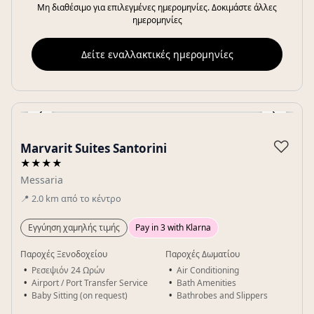
Μη διαθέσιμο για επιλεγμένες ημερομηνίες. Δοκιμάστε άλλες
ημερομηνίες
Δείτε εναλλακτικές ημερομηνίες
‹
›
Gallery
♡
Marvarit Suites Santorini
★★★★
Messaria
📍
2.0
km
από το κέντρο
Εγγύηση χαμηλής τιμής
Pay in 3 with Klarna
Παροχές Ξενοδοχείου
Παροχές Δωματίου
Ρεσεψιόν 24 Ωρών
Air Conditioning
Airport / Port Transfer Service
Bath Amenities
Baby Sitting (on request)
Bathrobes and Slippers