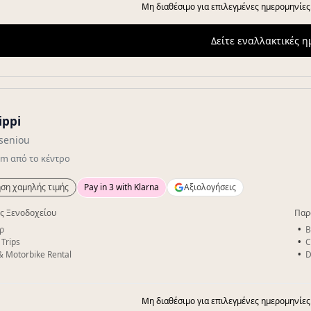
Μη διαθέσιμο για επιλεγμένες ημερομηνίες
Δείτε εναλλακτικές 
ippi
seniou
km
από το κέντρο
ση χαμηλής τιμής
Pay in 3 with Klarna
Αξιολογήσεις
ς Ξενοδοχείου
Παρ
ρ
B
 Trips
C
& Motorbike Rental
D
Μη διαθέσιμο για επιλεγμένες ημερομηνίες