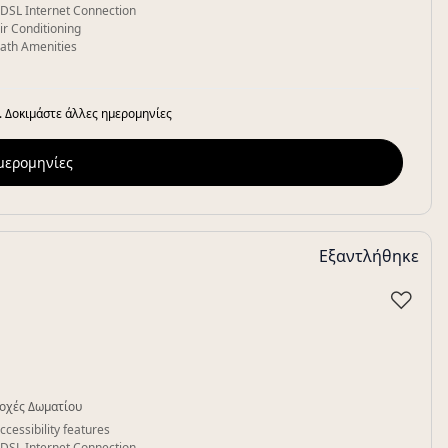
DSL Internet Connection
ir Conditioning
ath Amenities
. Δοκιμάστε άλλες ημερομηνίες
ημερομηνίες
Εξαντλήθηκε
♡
οχές Δωματίου
ccessibility features
DSL Internet Connection