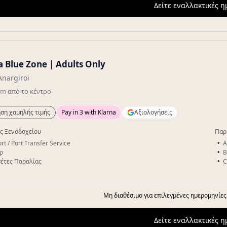
Δείτε εναλλακτικές 
a Blue Zone | Adults Only
Anargiroi
km
από το κέντρο
ση χαμηλής τιμής
Pay in 3 with Klarna
Αξιολογήσεις
ς Ξενοδοχείου
Παρ
rt / Port Transfer Service
A
ρ
B
έτες Παραλίας
C
Μη διαθέσιμο για επιλεγμένες ημερομηνίες
Δείτε εναλλακτικές 