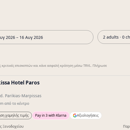
2 adults · 0 c
υγ 2026 – 16 Αυγ 2026
ς κριτικές επισκεπτών και κάνε ασφαλή κράτηση μέσω TRVL. Πλήρωσε
issa Hotel Paros
d. Parikias-Marpissas
km
από το κέντρο
ση χαμηλής τιμής
Pay in 3 with Klarna
Αξιολογήσεις
ς Ξενοδοχείου
Παρ