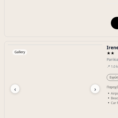
Irene
Gallery
★★
Pariki
📍
1.0
Εγγύη
‹
›
Παροχέ
Airpo
Beac
Car 