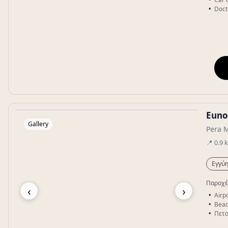
Doct
Euno
Gallery
Pera 
📍
0.9
Εγγύη
Παροχέ
‹
›
Airpo
Beac
Πετσ