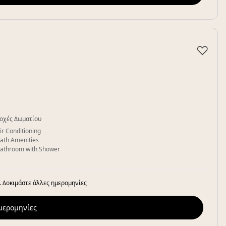
♡
οχές Δωματίου
ir Conditioning
ath Amenities
athroom with Shower
. Δοκιμάστε άλλες ημερομηνίες
ημερομηνίες