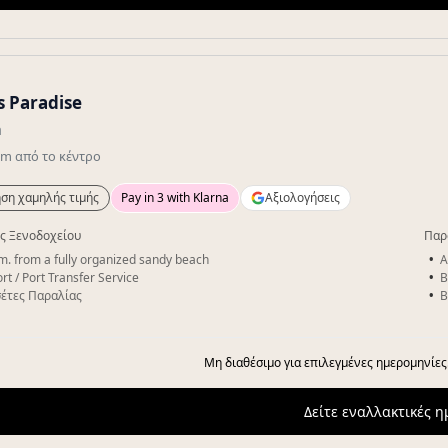
s Paradise
a
km
από το κέντρο
ση χαμηλής τιμής
Pay in 3 with Klarna
Αξιολογήσεις
ς Ξενοδοχείου
Παρ
m. from a fully organized sandy beach
A
rt / Port Transfer Service
B
έτες Παραλίας
B
Μη διαθέσιμο για επιλεγμένες ημερομηνίες
Δείτε εναλλακτικές 