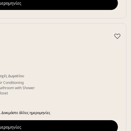
ημερομηνίες
♡
οχές Δωματίου
ir Conditioning
athroom with Shower
loset
. Δοκιμάστε άλλες ημερομηνίες
ημερομηνίες