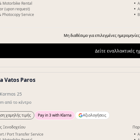
& Motorbike Rental
A
or (upon request)
A
& Photocopy Service
B
Μη διαθέσιμο για επιλεγμένες ημερομηνίες
Δείτε εναλλακτικές 
a Vatos Paros
★
Kormos 25
km
από το κέντρο
ση χαμηλής τιμής
Pay in 3 with Klarna
Αξιολογήσεις
ς Ξενοδοχείου
Παρ
rt / Port Transfer Service
A
& Motorbike Rental
A