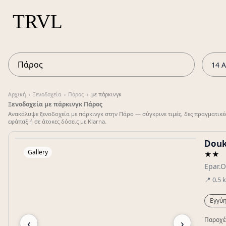
14 Α
Αρχική
›
Ξενοδοχεία
›
Πάρος
›
με πάρκινγκ
Ξενοδοχεία με πάρκινγκ Πάρος
Ανακάλυψε ξενοδοχεία με πάρκινγκ στην Πάρο — σύγκρινε τιμές, δες πραγματικέ
εφάπαξ ή σε άτοκες δόσεις με Klarna.
Douk
Gallery
★★
Epar.O
📍
0.5
Εγγύη
‹
›
Παροχέ