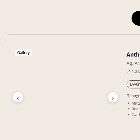
Gallery
Anth
Ag. Ar
📍
1.0
Εγγύη
‹
›
Παροχέ
Μπα
Boat
Car 