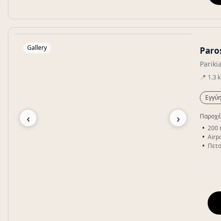
Gallery
Paro
Pariki
📍
1.3
Εγγύη
‹
›
Παροχέ
200 
Airpo
Πετσ