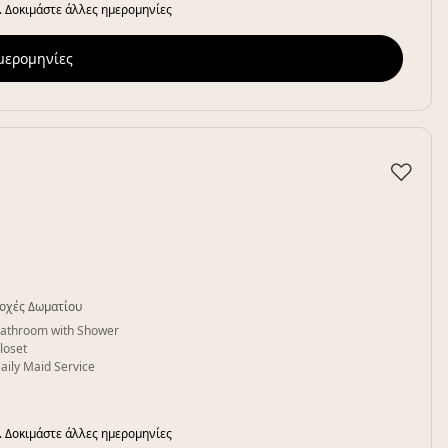
. Δοκιμάστε άλλες ημερομηνίες
ημερομηνίες
♡
οχές Δωματίου
athroom with Shower
loset
aily Maid Service
. Δοκιμάστε άλλες ημερομηνίες