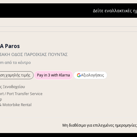
Δείτε εναλλακτικές 
A Paros
ΙΑΚΗ ΟΔΟΣ ΠΑΡΟΙΚΙΑΣ ΠΟΥΝΤΑΣ
km
από το κέντρο
ση χαμηλής τιμής
Pay in 3 with Klarna
Αξιολογήσεις
ς Ξενοδοχείου
rt / Port Transfer Service
ρ
& Motorbike Rental
Μη διαθέσιμο για επιλεγμένες ημερομηνίες