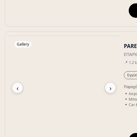
Gallery
PARE
ΕΠΑΡΧ
📍
1.2
Εγγύη
‹
›
Παροχέ
Airpo
Μπα
Car 