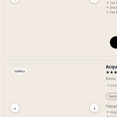
Car 
Doct
Fax 
Acqu
Gallery
★★
Rema 
📍
0.6
Εγγύη
‹
›
Παροχέ
Airpo
Car 