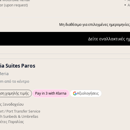
or (upon request)
A
Μη διαθέσιμο για επιλεγμένες ημερομηνίες
Δείτε εναλλακτικές 
ia Suites Paros
Meria
km
από το κέντρο
ση χαμηλής τιμής
Pay in 3 with Klarna
Αξιολογήσεις
ς Ξενοδοχείου
rt / Port Transfer Service
h Sunbeds & Umbrellas
έτες Παραλίας