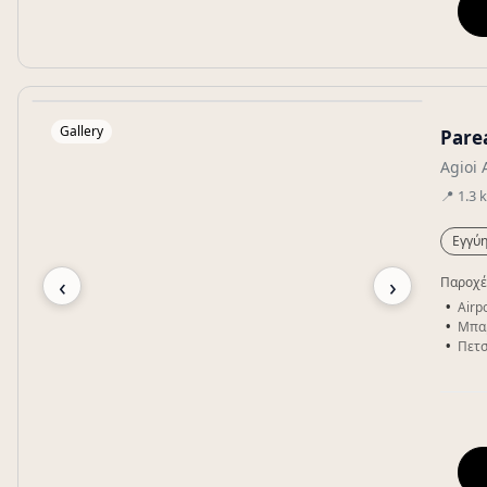
Gallery
Pare
Agioi 
📍
1.3
Εγγύη
‹
›
Παροχέ
Airpo
Μπα
Πετσ