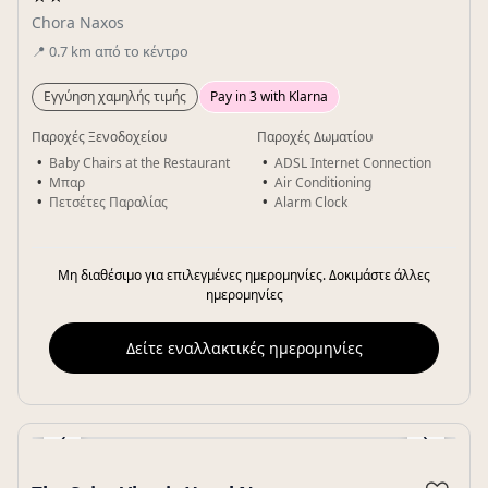
Chora Naxos
📍
0.7
km
από το κέντρο
Εγγύηση χαμηλής τιμής
Pay in 3 with Klarna
Παροχές Ξενοδοχείου
Παροχές Δωματίου
Baby Chairs at the Restaurant
ADSL Internet Connection
Μπαρ
Air Conditioning
Πετσέτες Παραλίας
Alarm Clock
Μη διαθέσιμο για επιλεγμένες ημερομηνίες. Δοκιμάστε άλλες
ημερομηνίες
Δείτε εναλλακτικές ημερομηνίες
‹
›
Gallery