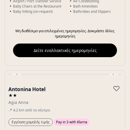
Airport / Port Transfer Service
Air Conditioning
Baby Chairs at the Restaurant
Bath Amenities
Baby Sitting (on request)
Bathrobes and Slippers
Μη διαθέσιμο για επιλεγμένες ημερομηνίες. Δοκιμάστε άλλες
ημερομηνίες
Δείτε εναλλακτικές ημερομηνίες
‹
›
Gallery
♡
Antonina Hotel
★★
Agia Anna
📍
4.2
km
από το κέντρο
Εγγύηση χαμηλής τιμής
Pay in 3 with Klarna