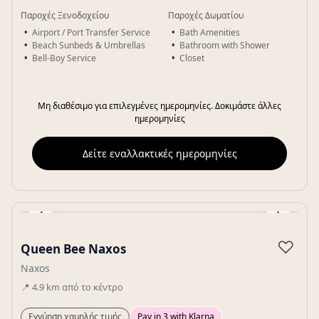
Παροχές Ξενοδοχείου
Παροχές Δωματίου
Airport / Port Transfer Service
Bath Amenities
Beach Sunbeds & Umbrellas
Bathroom with Shower
Bell-Boy Service
Closet
Μη διαθέσιμο για επιλεγμένες ημερομηνίες. Δοκιμάστε άλλες
ημερομηνίες
Δείτε εναλλακτικές ημερομηνίες
‹
›
Gallery
♡
Queen Bee Naxos
Naxos
📍
4.9
km
από το κέντρο
Εγγύηση χαμηλής τιμής
Pay in 3 with Klarna