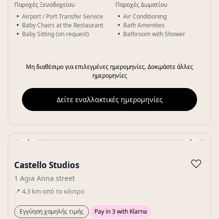
Παροχές Ξενοδοχείου
Παροχές Δωματίου
Airport / Port Transfer Service
Air Conditioning
Baby Chairs at the Restaurant
Bath Amenities
Baby Sitting (on request)
Bathroom with Shower
Μη διαθέσιμο για επιλεγμένες ημερομηνίες. Δοκιμάστε άλλες
ημερομηνίες
Δείτε εναλλακτικές ημερομηνίες
‹
›
Gallery
♡
Castello Studios
1 Agia Anna street
📍
4.3
km
από το κέντρο
Εγγύηση χαμηλής τιμής
Pay in 3 with Klarna