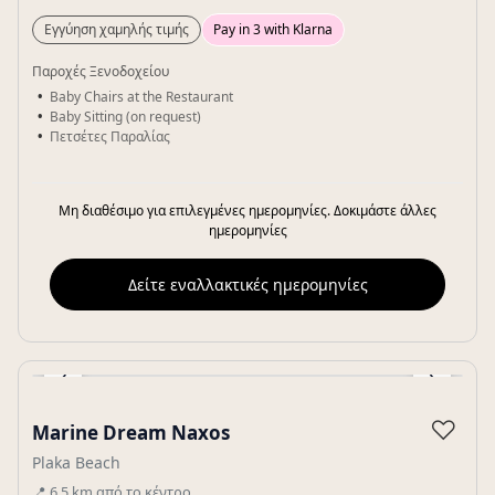
Εγγύηση χαμηλής τιμής
Pay in 3 with Klarna
Παροχές Ξενοδοχείου
Baby Chairs at the Restaurant
Baby Sitting (on request)
Πετσέτες Παραλίας
Μη διαθέσιμο για επιλεγμένες ημερομηνίες. Δοκιμάστε άλλες
ημερομηνίες
Δείτε εναλλακτικές ημερομηνίες
‹
›
Gallery
♡
Marine Dream Naxos
Plaka Beach
📍
6.5
km
από το κέντρο