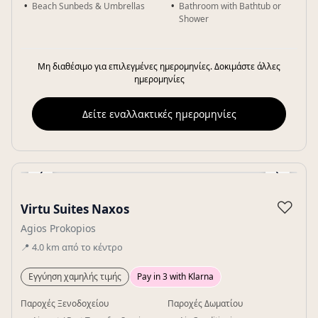
Beach Sunbeds & Umbrellas
Bathroom with Bathtub or
Shower
Μη διαθέσιμο για επιλεγμένες ημερομηνίες. Δοκιμάστε άλλες
ημερομηνίες
Δείτε εναλλακτικές ημερομηνίες
‹
›
Gallery
♡
Virtu Suites Naxos
Agios Prokopios
📍
4.0
km
από το κέντρο
Εγγύηση χαμηλής τιμής
Pay in 3 with Klarna
Παροχές Ξενοδοχείου
Παροχές Δωματίου