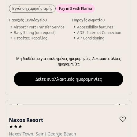
Εγγύηση χαμηλής τιμής
Pay in 3 with Klarna
Παροχές Ξενοδοχείου
Παροχές Δωματίου
Airport / Port Transfer Service
Accessibility features
Baby Sitting (on request)
ADSL Internet Connection
Πετσέτες Παραλίας
Air Conditioning
Μη διαθέσιμο για επιλεγμένες ημερομηνίες. Δοκιμάστε άλλες
ημερομηνίες
Δείτε εναλλακτικές ημερομηνίες
‹
›
Gallery
♡
Naxos Resort
★★★
Naxos Town, Saint George Beach