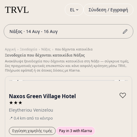
EL
Σύνδεση / Εγγραφή
Νάξος · 14 Αυγ - 16 Αυγ
Αρχική
›
Ξενοδοχεία
›
Νάξος
›
που δέχονται κατοικίδια
Ξενοδοχεία που δέχονται κατοικίδια Νάξος
Ανακάλυψε ξενοδοχεία που δέχονται κατοικίδια στη Νάξο — σύγκρινε τιμές,
δες πραγματικές κριτικές επισκεπτών και κάνε ασφαλή κράτηση μέσω TRVL.
Πλήρωσε εφάπαξ ή σε άτοκες δόσεις με Klarna.
‹
›
Gallery
♡
Naxos Green Village Hotel
★★★
Eleytheriou Venizelou
📍
0.4
km
από το κέντρο
Εγγύηση χαμηλής τιμής
Pay in 3 with Klarna