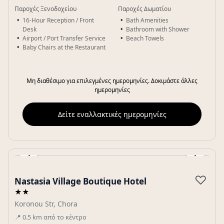
Παροχές Ξενοδοχείου
Παροχές Δωματίου
16-Hour Reception / Front
Bath Amenities
Desk
Bathroom with Shower
Airport / Port Transfer Service
Beach Towels
Baby Chairs at the Restaurant
Μη διαθέσιμο για επιλεγμένες ημερομηνίες. Δοκιμάστε άλλες
ημερομηνίες
Δείτε εναλλακτικές ημερομηνίες
‹
›
Gallery
♡
Nastasia Village Boutique Hotel
★★
Koronou Str, Chora
📍
0.5
km
από το κέντρο