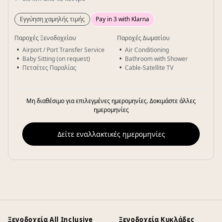
Εγγύηση χαμηλής τιμής
Pay in 3 with Klarna
Παροχές Ξενοδοχείου
Παροχές Δωματίου
Airport / Port Transfer Service
Air Conditioning
Baby Sitting (on request)
Bathroom with Shower
Πετσέτες Παραλίας
Cable-Satellite TV
Μη διαθέσιμο για επιλεγμένες ημερομηνίες. Δοκιμάστε άλλες
ημερομηνίες
Δείτε εναλλακτικές ημερομηνίες
Ξενοδοχεία All Inclusive
Ξενοδοχεία Κυκλάδες