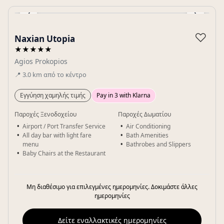
‹
›
Gallery
♡
Naxian Utopia
★★★★★
Agios Prokopios
📍
3.0
km
από το κέντρο
Εγγύηση χαμηλής τιμής
Pay in 3 with Klarna
Παροχές Ξενοδοχείου
Παροχές Δωματίου
Airport / Port Transfer Service
Air Conditioning
All day bar with light fare
Bath Amenities
menu
Bathrobes and Slippers
Baby Chairs at the Restaurant
Μη διαθέσιμο για επιλεγμένες ημερομηνίες. Δοκιμάστε άλλες
ημερομηνίες
Δείτε εναλλακτικές ημερομηνίες