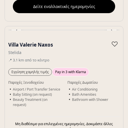
Δείτε εναλλακτικές ημερομηνίες
‹
›
Gallery
♡
Villa Valerie Naxos
Stelida
📍
3.1
km
από το κέντρο
Εγγύηση χαμηλής τιμής
Pay in 3 with Klarna
Παροχές Ξενοδοχείου
Παροχές Δωματίου
Airport / Port Transfer Service
Air Conditioning
Baby Sitting (on request)
Bath Amenities
Beauty Treatment (on
Bathroom with Shower
request)
Μη διαθέσιμο για επιλεγμένες ημερομηνίες. Δοκιμάστε άλλες