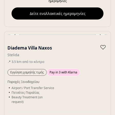
ημερομηνίες
Δείτε εναλλακτικές ημερομηνίες
‹
›
Gallery
♡
Diadema Villa Naxos
Stelida
📍
3.5
km
από το κέντρο
Εγγύηση χαμηλής τιμής
Pay in 3 with Klarna
Παροχές Ξενοδοχείου
Airport / Port Transfer Service
Πετσέτες Παραλίας
Beauty Treatment (on
request)