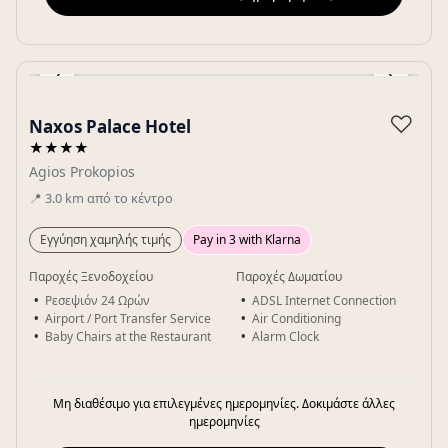
‹
›
Gallery
♡
Naxos Palace Hotel
★★★★
Agios Prokopios
📍
3.0
km
από το κέντρο
Εγγύηση χαμηλής τιμής
Pay in 3 with Klarna
Παροχές Ξενοδοχείου
Παροχές Δωματίου
Ρεσεψιόν 24 Ωρών
ADSL Internet Connection
Airport / Port Transfer Service
Air Conditioning
Baby Chairs at the Restaurant
Alarm Clock
Μη διαθέσιμο για επιλεγμένες ημερομηνίες. Δοκιμάστε άλλες
ημερομηνίες