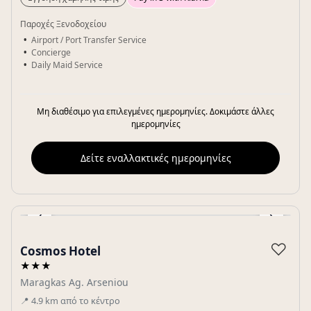
Παροχές Ξενοδοχείου
Airport / Port Transfer Service
Concierge
Daily Maid Service
Μη διαθέσιμο για επιλεγμένες ημερομηνίες. Δοκιμάστε άλλες
ημερομηνίες
Δείτε εναλλακτικές ημερομηνίες
‹
›
Gallery
♡
Cosmos Hotel
★★★
Maragkas Ag. Arseniou
📍
4.9
km
από το κέντρο