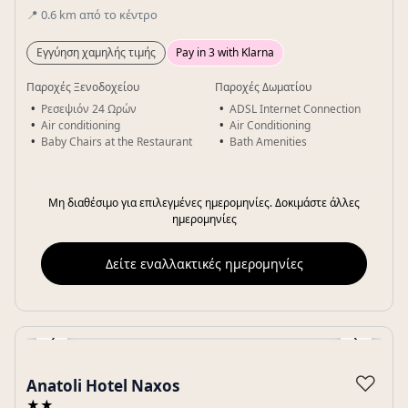
📍
0.6
km
από το κέντρο
Εγγύηση χαμηλής τιμής
Pay in 3 with Klarna
Παροχές Ξενοδοχείου
Παροχές Δωματίου
Ρεσεψιόν 24 Ωρών
ADSL Internet Connection
Air conditioning
Air Conditioning
Baby Chairs at the Restaurant
Bath Amenities
Μη διαθέσιμο για επιλεγμένες ημερομηνίες. Δοκιμάστε άλλες
ημερομηνίες
Δείτε εναλλακτικές ημερομηνίες
‹
›
Gallery
♡
Anatoli Hotel Naxos
★★