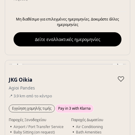
Μη διαθέσιμο για επιλεγμένες ημερομηνίες. Δοκιμάστε άλλες
ημερομηνίες
Δείτε εναλλακτικές ημερομηνίες
‹
›
Gallery
♡
JKG Oikia
Agioi Pandes
📍
3.9
km
από το κέντρο
Εγγύηση χαμηλής τιμής
Pay in 3 with Klarna
Παροχές Ξενοδοχείου
Παροχές Δωματίου
Airport / Port Transfer Service
Air Conditioning
Baby Sitting (on request)
Bath Amenities