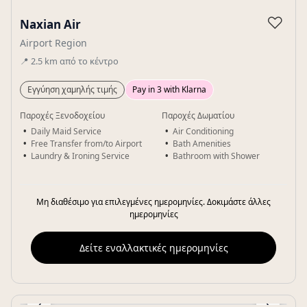
Gallery
♡
Naxian Air
Airport Region
📍
2.5
km
από το κέντρο
Εγγύηση χαμηλής τιμής
Pay in 3 with Klarna
Παροχές Ξενοδοχείου
Παροχές Δωματίου
Daily Maid Service
Air Conditioning
Free Transfer from/to Airport
Bath Amenities
Laundry & Ironing Service
Bathroom with Shower
Μη διαθέσιμο για επιλεγμένες ημερομηνίες. Δοκιμάστε άλλες
ημερομηνίες
Δείτε εναλλακτικές ημερομηνίες
‹
›