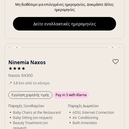
Μη διαθέσιμο για επιλεγμένες ημερομηνίες. Δοκιμάστε άλλες
ημερομηνίες
Δείτε εναλλακτικές ημερομηνίες
‹
›
Gallery
♡
Ninemia Naxos
★★★★
Naxos 84300
📍
3.8
km
από το κέντρο
Εγγύηση χαμηλής τιμής
Pay in 3 with Klarna
Παροχές Ξενοδοχείου
Παροχές Δωματίου
Baby Chairs at the Restaurant
ADSL Internet Connection
Baby Sitting (on request)
Air Conditioning
Beauty Treatment (on
Bath Amenities
request)