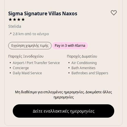
Gallery
♡
Sigma Signature Villas Naxos
★★★★
Stelida
📍
2.8
km
από το κέντρο
Εγγύηση χαμηλής τιμής
Pay in 3 with Klarna
Παροχές Ξενοδοχείου
Παροχές Δωματίου
Airport / Port Transfer Service
Air Conditioning
Concierge
Bath Amenities
Daily Maid Service
Bathrobes and Slippers
Μη διαθέσιμο για επιλεγμένες ημερομηνίες. Δοκιμάστε άλλες
ημερομηνίες
Δείτε εναλλακτικές ημερομηνίες