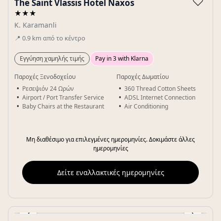
♡
The Saint Vlassis Hotel Naxos
★★★
K. Karamanli
📍
0.9
km
από το κέντρο
Εγγύηση χαμηλής τιμής
Pay in 3 with Klarna
Παροχές Ξενοδοχείου
Παροχές Δωματίου
Ρεσεψιόν 24 Ωρών
360 Thread Cotton Sheets
Airport / Port Transfer Service
ADSL Internet Connection
Baby Chairs at the Restaurant
Air Conditioning
Μη διαθέσιμο για επιλεγμένες ημερομηνίες. Δοκιμάστε άλλες
ημερομηνίες
Δείτε εναλλακτικές ημερομηνίες
‹
›