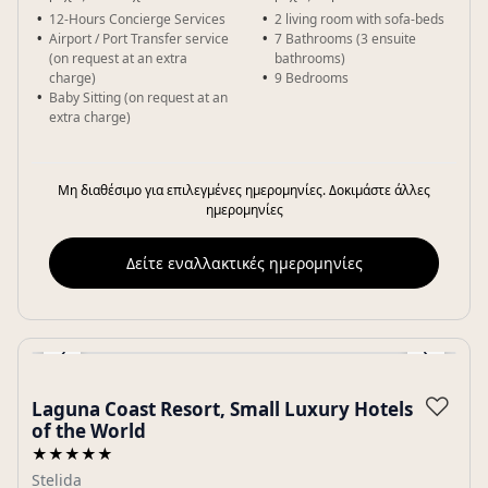
12-Hours Concierge Services
2 living room with sofa-beds
Airport / Port Transfer service
7 Bathrooms (3 ensuite
(on request at an extra
bathrooms)
charge)
9 Bedrooms
Baby Sitting (on request at an
extra charge)
Μη διαθέσιμο για επιλεγμένες ημερομηνίες. Δοκιμάστε άλλες
ημερομηνίες
Δείτε εναλλακτικές ημερομηνίες
‹
›
Gallery
♡
Laguna Coast Resort, Small Luxury Hotels
of the World
★★★★★
Stelida