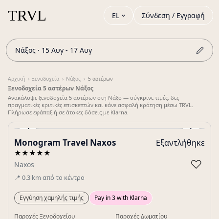
EL
Σύνδεση / Εγγραφή
Νάξος · 15 Αυγ - 17 Αυγ
Αρχική
›
Ξενοδοχεία
›
Νάξος
›
5 αστέρων
Ξενοδοχεία 5 αστέρων Νάξος
Ανακάλυψε ξενοδοχεία 5 αστέρων στη Νάξο — σύγκρινε τιμές, δες
πραγματικές κριτικές επισκεπτών και κάνε ασφαλή κράτηση μέσω TRVL.
Πλήρωσε εφάπαξ ή σε άτοκες δόσεις με Klarna.
‹
›
Monogram Travel Naxos
Εξαντλήθηκε
Gallery
★★★★★
♡
Naxos
📍
0.3
km
από το κέντρο
Εγγύηση χαμηλής τιμής
Pay in 3 with Klarna
Παροχές Ξενοδοχείου
Παροχές Δωματίου