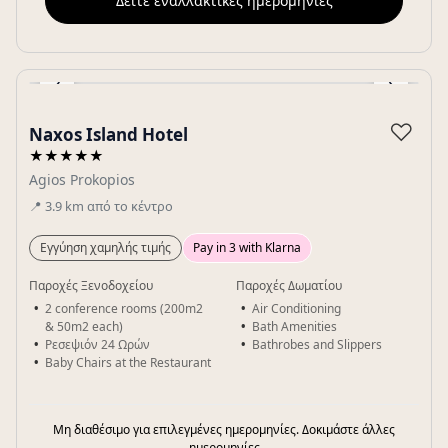
Δείτε εναλλακτικές ημερομηνίες
‹
›
Gallery
♡
Naxos Island Hotel
★★★★★
Agios Prokopios
📍
3.9
km
από το κέντρο
Εγγύηση χαμηλής τιμής
Pay in 3 with Klarna
Παροχές Ξενοδοχείου
Παροχές Δωματίου
2 conference rooms (200m2
Air Conditioning
& 50m2 each)
Bath Amenities
Ρεσεψιόν 24 Ωρών
Bathrobes and Slippers
Baby Chairs at the Restaurant
Μη διαθέσιμο για επιλεγμένες ημερομηνίες. Δοκιμάστε άλλες
ημερομηνίες