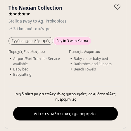
Gallery
♡
The Naxian Collection
★★★★★
Stelida (way to Ag. Prokopios)
📍
3.1
km
από το κέντρο
Εγγύηση χαμηλής τιμής
Pay in 3 with Klarna
Παροχές Ξενοδοχείου
Παροχές Δωματίου
Airport/Port Transfer Service
Baby cot or baby bed
available
Bathrobes and Slippers
Baby bed
Beach Towels
Babysitting
Μη διαθέσιμο για επιλεγμένες ημερομηνίες. Δοκιμάστε άλλες
ημερομηνίες
Δείτε εναλλακτικές ημερομηνίες