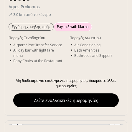
Agios Prokopios
📍
3.0
km
από το κέντρο
Εγγύηση χαμηλής τιμής
Pay in 3 with Klarna
Παροχές Ξενοδοχείου
Παροχές Δωματίου
Airport / Port Transfer Service
Air Conditioning
All day bar with light fare
Bath Amenities
menu
Bathrobes and Slippers
Baby Chairs at the Restaurant
Μη διαθέσιμο για επιλεγμένες ημερομηνίες. Δοκιμάστε άλλες
ημερομηνίες
Δείτε εναλλακτικές ημερομηνίες
‹
›