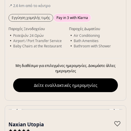
📍
2.6
km
από το κέντρο
Εγγύηση χαμηλής τιμής
Pay in 3 with Klarna
Παροχές Ξενοδοχείου
Παροχές Δωματίου
Ρεσεψιόν 24 Ωρών
Air Conditioning
Airport / Port Transfer Service
Bath Amenities
Baby Chairs at the Restaurant
Bathroom with Shower
Μη διαθέσιμο για επιλεγμένες ημερομηνίες. Δοκιμάστε άλλες
ημερομηνίες
Δείτε εναλλακτικές ημερομηνίες
‹
›
Gallery
♡
Naxian Utopia
★★★★★