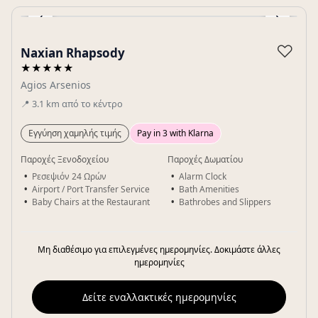
‹
›
Gallery
♡
Naxian Rhapsody
★★★★★
Agios Arsenios
📍
3.1
km
από το κέντρο
Εγγύηση χαμηλής τιμής
Pay in 3 with Klarna
Παροχές Ξενοδοχείου
Παροχές Δωματίου
Ρεσεψιόν 24 Ωρών
Alarm Clock
Airport / Port Transfer Service
Bath Amenities
Baby Chairs at the Restaurant
Bathrobes and Slippers
Μη διαθέσιμο για επιλεγμένες ημερομηνίες. Δοκιμάστε άλλες
ημερομηνίες
Δείτε εναλλακτικές ημερομηνίες