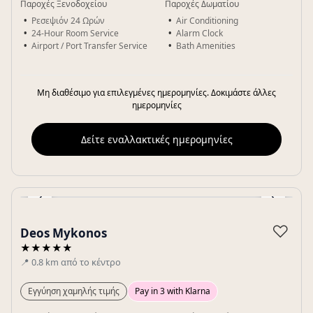
Παροχές Ξενοδοχείου
Παροχές Δωματίου
Ρεσεψιόν 24 Ωρών
Air Conditioning
24-Hour Room Service
Alarm Clock
Airport / Port Transfer Service
Bath Amenities
Μη διαθέσιμο για επιλεγμένες ημερομηνίες. Δοκιμάστε άλλες
ημερομηνίες
Δείτε εναλλακτικές ημερομηνίες
‹
›
Gallery
♡
Deos Mykonos
★★★★★
📍
0.8
km
από το κέντρο
Εγγύηση χαμηλής τιμής
Pay in 3 with Klarna