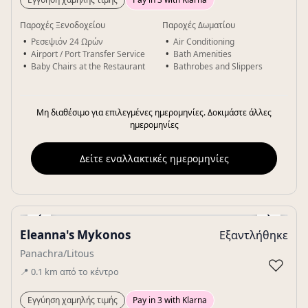
Παροχές Ξενοδοχείου
Παροχές Δωματίου
Ρεσεψιόν 24 Ωρών
Air Conditioning
Airport / Port Transfer Service
Bath Amenities
Baby Chairs at the Restaurant
Bathrobes and Slippers
Μη διαθέσιμο για επιλεγμένες ημερομηνίες. Δοκιμάστε άλλες
ημερομηνίες
Δείτε εναλλακτικές ημερομηνίες
‹
›
Eleanna's Mykonos
Εξαντλήθηκε
Gallery
Panachra/Litous
♡
📍
0.1
km
από το κέντρο
Εγγύηση χαμηλής τιμής
Pay in 3 with Klarna