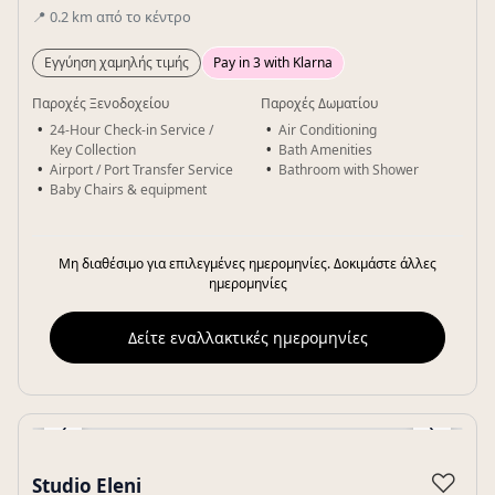
📍
0.2
km
από το κέντρο
Εγγύηση χαμηλής τιμής
Pay in 3 with Klarna
Παροχές Ξενοδοχείου
Παροχές Δωματίου
24-Hour Check-in Service /
Air Conditioning
Key Collection
Bath Amenities
Airport / Port Transfer Service
Bathroom with Shower
Baby Chairs & equipment
Μη διαθέσιμο για επιλεγμένες ημερομηνίες. Δοκιμάστε άλλες
ημερομηνίες
Δείτε εναλλακτικές ημερομηνίες
‹
›
Gallery
♡
Studio Eleni