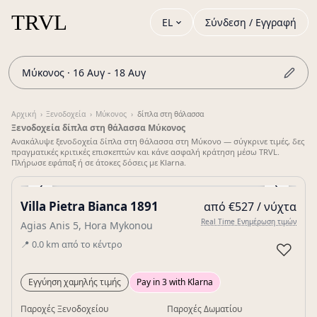
EL
Σύνδεση / Εγγραφή
Μύκονος · 16 Αυγ - 18 Αυγ
Αρχική
›
Ξενοδοχεία
›
Μύκονος
›
δίπλα στη θάλασσα
Ξενοδοχεία δίπλα στη θάλασσα Μύκονος
Ανακάλυψε ξενοδοχεία δίπλα στη θάλασσα στη Μύκονο — σύγκρινε τιμές, δες
πραγματικές κριτικές επισκεπτών και κάνε ασφαλή κράτηση μέσω TRVL.
Πλήρωσε εφάπαξ ή σε άτοκες δόσεις με Klarna.
‹
›
Villa Pietra Bianca 1891
από €527 / νύχτα
Gallery
Real Time Ενημέρωση τιμών
Agias Anis 5, Hora Mykonou
📍
0.0
km
από το κέντρο
♡
Εγγύηση χαμηλής τιμής
Pay in 3 with Klarna
Παροχές Ξενοδοχείου
Παροχές Δωματίου