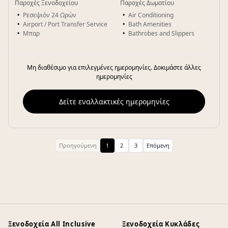
Παροχές Ξενοδοχείου
Παροχές Δωματίου
Ρεσεψιόν 24 Ωρών
Air Conditioning
Airport / Port Transfer Service
Bath Amenities
Μπαρ
Bathrobes and Slippers
Μη διαθέσιμο για επιλεγμένες ημερομηνίες. Δοκιμάστε άλλες
ημερομηνίες
Δείτε εναλλακτικές ημερομηνίες
Προηγούμενη
1
2
3
Επόμενη
Ξενοδοχεία All Inclusive
Ξενοδοχεία Κυκλάδες