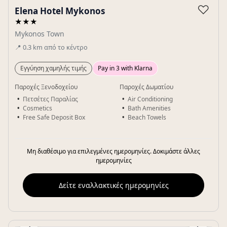
♡
Elena Hotel Mykonos
★★★
Mykonos Town
📍
0.3
km
από το κέντρο
Εγγύηση χαμηλής τιμής
Pay in 3 with Klarna
Παροχές Ξενοδοχείου
Παροχές Δωματίου
Πετσέτες Παραλίας
Air Conditioning
Cosmetics
Bath Amenities
Free Safe Deposit Box
Beach Towels
Μη διαθέσιμο για επιλεγμένες ημερομηνίες. Δοκιμάστε άλλες
ημερομηνίες
Δείτε εναλλακτικές ημερομηνίες